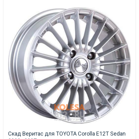
Скад Веритас для TOYOTA Corolla E12T Sedan