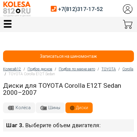
+7(812)317-17-52
Главная
Шины
Диски
Записаться на шиномонтаж
Автосервис
Колеса812
/
Подбор дисков
/
Подбор по марке авто
/
TOYOTA
/
Corolla
/
TOYOTA Corolla E12T Sedan
Вы здесь
Датчики давления
Диски для TOYOTA Corolla E12T Sedan
2000–2007
Услуги шиномонтажа
Хранение шин
Колёса
Шины
Диски
Покупателям
Шаг 3.
Выберите объем двигателя:
Контакты