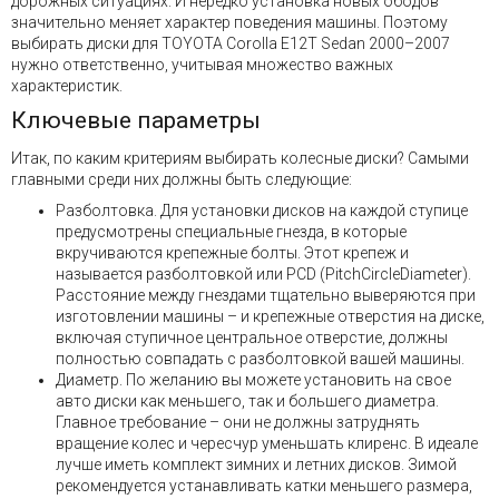
дорожных ситуациях. И нередко установка новых ободов
значительно меняет характер поведения машины. Поэтому
выбирать диски для TOYOTA Corolla E12T Sedan 2000–2007
нужно ответственно, учитывая множество важных
характеристик.
Ключевые параметры
Итак, по каким критериям выбирать колесные диски? Самыми
главными среди них должны быть следующие:
Разболтовка. Для установки дисков на каждой ступице
предусмотрены специальные гнезда, в которые
вкручиваются крепежные болты. Этот крепеж и
называется разболтовкой или PCD (PitchCircleDiameter).
Расстояние между гнездами тщательно выверяются при
изготовлении машины – и крепежные отверстия на диске,
включая ступичное центральное отверстие, должны
полностью совпадать с разболтовкой вашей машины.
Диаметр. По желанию вы можете установить на свое
авто диски как меньшего, так и большего диаметра.
Главное требование – они не должны затруднять
вращение колес и чересчур уменьшать клиренс. В идеале
лучше иметь комплект зимних и летних дисков. Зимой
рекомендуется устанавливать катки меньшего размера,