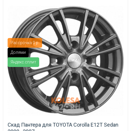
Рассрочка 0 р.
Долями
Яндекс.сплит
Скад Пантера для TOYOTA Corolla E12T Sedan