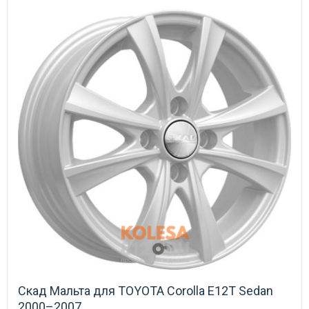
Скад Мальта для TOYOTA Corolla E12T Sedan
2000–2007