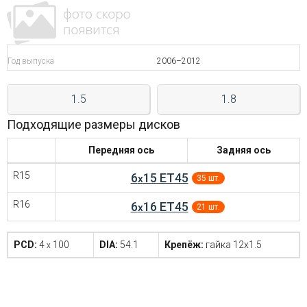
Войти на сайт
+7(812)317-
Год выпуска
2006–2012
17-
1.5
1.8
52
Подходящие размеры дисков
Пн-
Пт:
Передняя ось
Задняя ось
C
9:00
R15
6
15 ET45
x
35 шт.
до
21:00
R16
6
16 ET45
Сб-
x
21 шт.
Вс:
C
PCD:
4
100
DIA:
54.1
Крепёж:
гайка 12x1.5
9:00
x
до
21:00