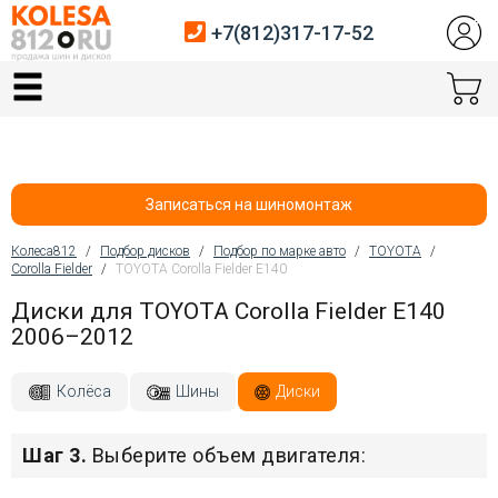
+7(812)317-17-52
Главная
Шины
Диски
Записаться на шиномонтаж
Автосервис
Колеса812
/
Подбор дисков
/
Подбор по марке авто
/
TOYOTA
/
Corolla Fielder
/
TOYOTA Corolla Fielder E140
Вы здесь
Датчики давления
Диски для TOYOTA Corolla Fielder E140
2006–2012
Услуги шиномонтажа
Хранение шин
Колёса
Шины
Диски
Покупателям
Шаг 3.
Выберите объем двигателя:
Контакты