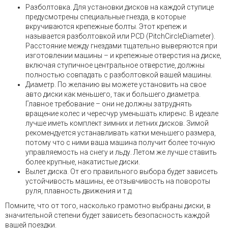
Разболтовка. Для установки дисков на каждой ступице
предусмотрены специальные гнезда, в которые
вкручиваются крепежные болты. Этот крепеж и
называется разболтовкой или PCD (PitchCircleDiameter).
Расстояние между гнездами тщательно выверяются при
изготовлении машины – и крепежные отверстия на диске,
включая ступичное центральное отверстие, должны
полностью совпадать с разболтовкой вашей машины.
Диаметр. По желанию вы можете установить на свое
авто диски как меньшего, так и большего диаметра.
Главное требование – они не должны затруднять
вращение колес и чересчур уменьшать клиренс. В идеале
лучше иметь комплект зимних и летних дисков. Зимой
рекомендуется устанавливать катки меньшего размера,
потому что с ними ваша машина получит более точную
управляемость на снегу и льду. Летом же лучше ставить
более крупные, накатистые диски.
Вылет диска. От его правильного выбора будет зависеть
устойчивость машины, ее отзывчивость на повороты
руля, плавность движения и т.д.
Помните, что от того, насколько грамотно выбраны диски, в
значительной степени будет зависеть безопасность каждой
вашей поездки.