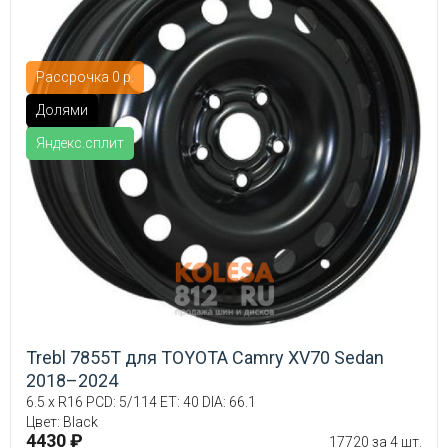
Рассрочка 0 р.
Долями
Яндекс.сплит
Trebl 7855T для TOYOTA Camry XV70 Sedan
2018–2024
6.5 x R16 PCD: 5/114 ET: 40 DIA: 66.1
Цвет: Black
4430 ₽
17720 за 4 шт.