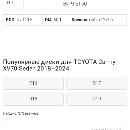
R19
8
19 ET50
x
PCD:
5
114.3
DIA:
60.1
Крепёж:
гайка 12x1.5
x
Популярные диски для TOYOTA Camry
XV70 Sedan 2018–2024
R16
R17
R18
R19
Найдено: 373 размера