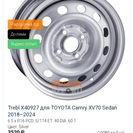
Рассрочка 0 р.
Долями
Яндекс.сплит
Trebl X40927 для TOYOTA Camry XV70 Sedan
2018–2024
6.5 x R16 PCD: 5/114 ET: 40 DIA: 60.1
Цвет: Silver
3520 ₽
14080 за 4 шт.