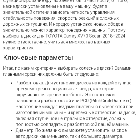
функционирование других элементов. В частности, от того,
какие диски установлены на вашу машину, будет в
значительной степени зависеть четкость управления,
стабильность поведения, скорость реакций в сложных
дорожных ситуациях. И нередко установка новых ободов
значительно меняет характер поведения машины. Поэтому
выбирать диски для TOYOTA Camry XV70 Sedan 2018–2024
нужно ответственно, учитывая множество важных
характеристик.
Ключевые параметры
Итак, по каким критериям выбирать колесные диски? Самыми
главными среди них должны быть следующие:
Разболтовка. Для установки дисков на каждой ступице
предусмотрены специальные гнезда, в которые
вкручиваются крепежные болты. Этот крепеж и
называется разболтовкой или PCD (PitchCircleDiameter).
Расстояние между гнездами тщательно выверяются при
изготовлении машины – и крепежные отверстия на диске,
включая ступичное центральное отверстие, должны
полностью совпадать с разболтовкой вашей машины.
Диаметр. По желанию вы можете установить на свое
авто диски как меньшего, так и большего диаметра.