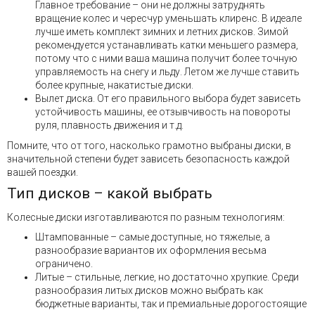
Главное требование – они не должны затруднять
вращение колес и чересчур уменьшать клиренс. В идеале
лучше иметь комплект зимних и летних дисков. Зимой
рекомендуется устанавливать катки меньшего размера,
потому что с ними ваша машина получит более точную
управляемость на снегу и льду. Летом же лучше ставить
более крупные, накатистые диски.
Вылет диска. От его правильного выбора будет зависеть
устойчивость машины, ее отзывчивость на повороты
руля, плавность движения и т.д.
Помните, что от того, насколько грамотно выбраны диски, в
значительной степени будет зависеть безопасность каждой
вашей поездки.
Тип дисков – какой выбрать
Колесные диски изготавливаются по разным технологиям:
Штампованные – самые доступные, но тяжелые, а
разнообразие вариантов их оформления весьма
ограничено.
Литые – стильные, легкие, но достаточно хрупкие. Среди
разнообразия литых дисков можно выбрать как
бюджетные варианты, так и премиальные дорогостоящие