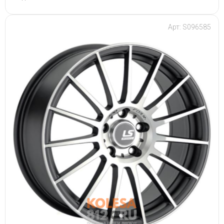
Арт: S096585