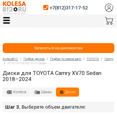
+7(812)317-17-52
Главная
Шины
Диски
Записаться на шиномонтаж
Автосервис
Колеса812
/
Подбор дисков
/
Подбор по марке авто
/
TOYOTA
/
Camry
/
TOYOTA Camry XV70 Sedan
Вы здесь
Датчики давления
Диски для TOYOTA Camry XV70 Sedan
2018–2024
Услуги шиномонтажа
Хранение шин
Колёса
Шины
Диски
Покупателям
Шаг 3.
Выберите объем двигателя:
Контакты