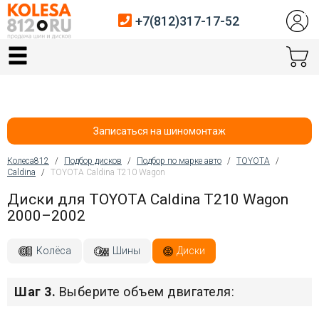
+7(812)317-17-52
Главная
Шины
Диски
Записаться на шиномонтаж
Автосервис
Колеса812
/
Подбор дисков
/
Подбор по марке авто
/
TOYOTA
/
Caldina
/
TOYOTA Caldina T210 Wagon
Вы здесь
Датчики давления
Диски для TOYOTA Caldina T210 Wagon
2000–2002
Услуги шиномонтажа
Хранение шин
Колёса
Шины
Диски
Покупателям
Шаг 3.
Выберите объем двигателя:
Контакты