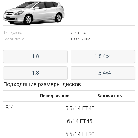
Войти на сайт
+7(812)317-
Тип кузова
универсал
17-
Год выпуска
1997–2002
52
1.8
1.8 4x4
Пн-
Пт:
C
1.8
1.8 4x4
9:00
до
Подходящие размеры дисков
21:00
Сб-
Передняя ось
Задняя ось
Вс:
C
R14
5.5
14 ET45
x
9:00
до
6
14 ET45
x
21:00
5.5
14 ET30
x