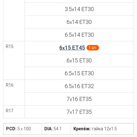
3.5
14 ET30
x
6
14 ET30
x
6.5
14 ET30
x
R15
6
15 ET45
x
1 шт.
6
15 ET30
x
6.5
15 ET30
x
R16
6.5
16 ET32
x
7
16 ET35
x
R17
7
17 ET35
x
PCD:
5
100
DIA:
54.1
Крепёж:
гайка 12x1.5
x