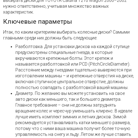
выбирать диски для TOYOTA Caldina T210 Wagon 2000–2002
нужно ответственно, учитывая множество важных
характеристик.
Ключевые параметры
Итак, по каким критериям выбирать колесные диски? Самыми
главными среди них должны быть следующие:
Разболтовка. Для установки дисков на каждой ступице
предусмотрены специальные гнезда, в которые
вкручиваются крепежные болты. Этот крепеж и
называется разболтовкой или PCD (PitchCircleDiameter).
Расстояние между гнездами тщательно выверяются при
изготовлении машины – и крепежные отверстия на диске,
включая ступичное центральное отверстие, должны
полностью совпадать с разболтовкой вашей машины.
Диаметр. По желанию вы можете установить на свое
авто диски как меньшего, так и большего диаметра.
Главное требование – они не должны затруднять
вращение колес и чересчур уменьшать клиренс. В идеале
лучше иметь комплект зимних и летних дисков. Зимой
рекомендуется устанавливать катки меньшего размера,
потому что с ними ваша машина получит более точную
управляемость на снегу и льду. Летом же лучше ставить