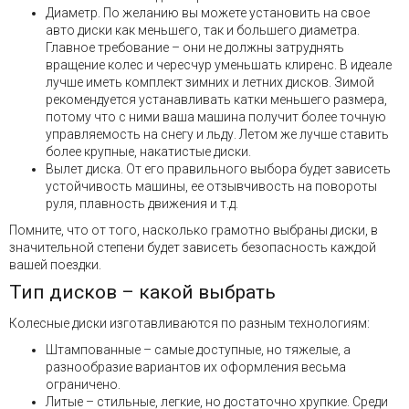
Диаметр. По желанию вы можете установить на свое
авто диски как меньшего, так и большего диаметра.
Главное требование – они не должны затруднять
вращение колес и чересчур уменьшать клиренс. В идеале
лучше иметь комплект зимних и летних дисков. Зимой
рекомендуется устанавливать катки меньшего размера,
потому что с ними ваша машина получит более точную
управляемость на снегу и льду. Летом же лучше ставить
более крупные, накатистые диски.
Вылет диска. От его правильного выбора будет зависеть
устойчивость машины, ее отзывчивость на повороты
руля, плавность движения и т.д.
Помните, что от того, насколько грамотно выбраны диски, в
значительной степени будет зависеть безопасность каждой
вашей поездки.
Тип дисков – какой выбрать
Колесные диски изготавливаются по разным технологиям:
Штампованные – самые доступные, но тяжелые, а
разнообразие вариантов их оформления весьма
ограничено.
Литые – стильные, легкие, но достаточно хрупкие. Среди