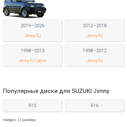
Войти на сайт
+7(812)317-
2019—2026
2012—2018
17-
Jimny GJ
Jimny FJ
52
1998—2013
1998—2012
Пн-
Пт:
Jimny FJ Cabrio
Jimny FJ
C
9:00
до
21:00
Сб-
Популярные диски для SUZUKI Jimny
Вс:
C
9:00
R15
R16
до
21:00
Найдено: 22 размера