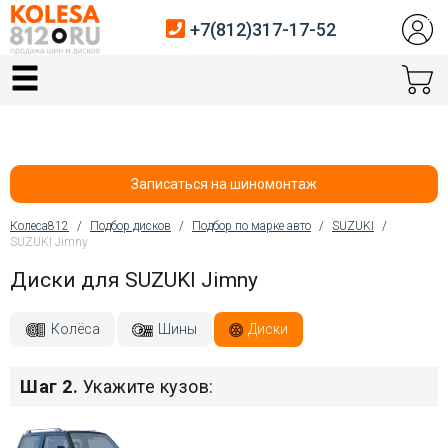
+7(812)317-17-52
Главная
Шины
Диски
Записаться на шиномонтаж
Автосервис
Колеса812
/
Подбор дисков
/
Подбор по марке авто
/
SUZUKI
/
SUZUKI Jimny
Вы здесь
Датчики давления
Диски для SUZUKI Jimny
Услуги шиномонтажа
Колёса
Шины
Диски
Хранение шин
Шаг 2.
Укажите кузов:
Покупателям
Контакты