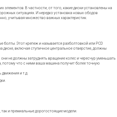
 элементов. В частности, от того, какие диски установлены на
дорожных ситуациях. И нередко установка новых ободов
енно, учитывая множество важных характеристик.
ые болты. Этот крепеж и называется разболтовкой или PCD
на диске, включая ступичное центральное отверстие, должны
– они не должны затруднять вращение колес и чересчур уменьшать
а, потому что с ними ваша машина получит более точную
движения и т.д.
дки.
, так и премиальные дорогостоящие модели.