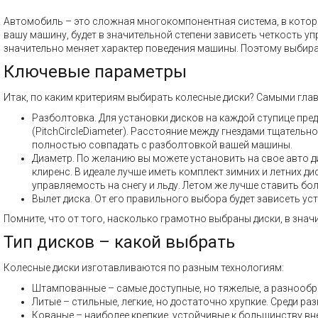
Автомобиль – это сложная многокомпонентная система, в которой
вашу машину, будет в значительной степени зависеть четкость у
значительно меняет характер поведения машины. Поэтому выбират
Ключевые параметры
Итак, по каким критериям выбирать колесные диски? Самыми гла
Разболтовка. Для установки дисков на каждой ступице пре
(PitchCircleDiameter). Расстояние между гнездами тщатель
полностью совпадать с разболтовкой вашей машины.
Диаметр. По желанию вы можете установить на свое авто ди
клиренс. В идеале лучше иметь комплект зимних и летних 
управляемость на снегу и льду. Летом же лучше ставить бол
Вылет диска. От его правильного выбора будет зависеть ус
Помните, что от того, насколько грамотно выбраны диски, в знач
Тип дисков – какой выбрать
Колесные диски изготавливаются по разным технологиям:
Штампованные – самые доступные, но тяжелые, а разнообр
Литые – стильные, легкие, но достаточно хрупкие. Среди 
Кованые – наиболее крепкие, устойчивые к большинству вн