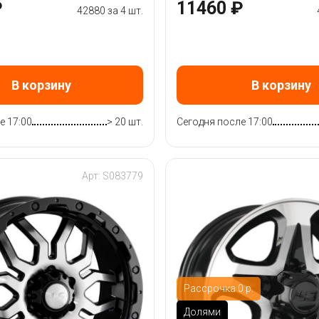
₽
11460 ₽
42880 за 4 шт.
В корзину
В корзину
е 17:00
> 20 шт.
Сегодня после 17:00
Арт: S083779
Рассрочка 0 р.
Долями