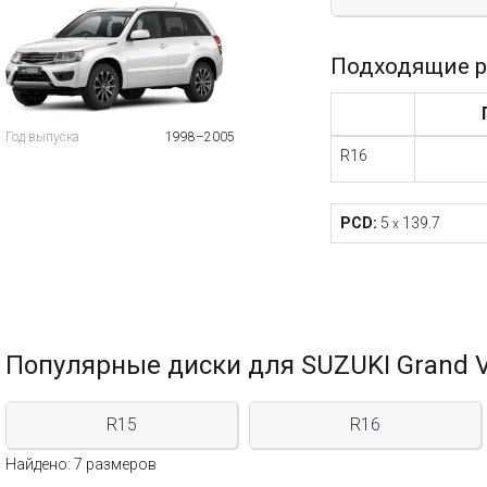
Подходящие р
Год выпуска
1998–2005
R16
PCD:
5
139.7
x
Популярные диски для SUZUKI Grand Vi
R15
R16
Найдено: 7 размеров