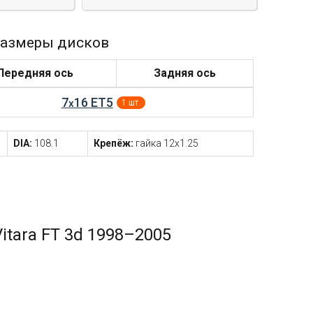
азмеры дисков
Передняя ось
Задняя ось
7
16 ET5
x
1 шт.
DIA:
108.1
Крепёж:
гайка 12x1.25
tara FT 3d 1998–2005