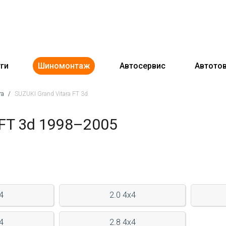
ги
Шиномонтаж
Автосервис
Автото
ra
/
SUZUKI Grand Vitara FT 3d
 FT 3d 1998–2005
4
2.0 4x4
4
2.8 4x4