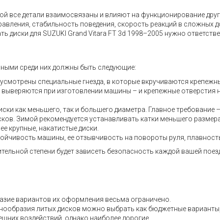
 все детали взаимосвязаны и влияют на функционирование других
правления, стабильность поведения, скорость реакций в сложных 
ь диски для SUZUKI Grand Vitara FT 3d 1998–2005 нужно ответств
вными среди них должны быть следующие:
дусмотрены специальные гнезда, в которые вкручиваются крепежн
но выверяются при изготовлении машины – и крепежные отверстия 
ски как меньшего, так и большего диаметра. Главное требование 
дисков. Зимой рекомендуется устанавливать катки меньшего размер
ее крупные, накатистые диски.
тойчивость машины, ее отзывчивость на повороты руля, плавность 
ительной степени будет зависеть безопасность каждой вашей поез
азие вариантов их оформления весьма ограничено.
разнообразия литых дисков можно выбрать как бюджетные варианты
ешних воздействий, однако наиболее дорогие.