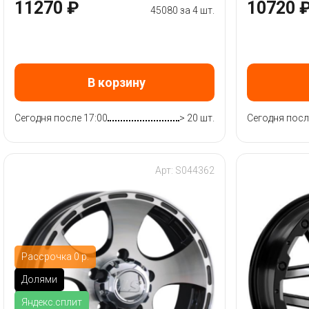
11270 ₽
10720 
45080 за 4 шт.
В корзину
Сегодня после 17:00
> 20 шт.
Сегодня посл
Арт: S044362
Рассрочка 0 р.
Долями
Яндекс.сплит