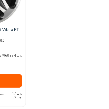
 Vitara FT
8.6
67960 за 4 шт.
17 шт.
17 шт.