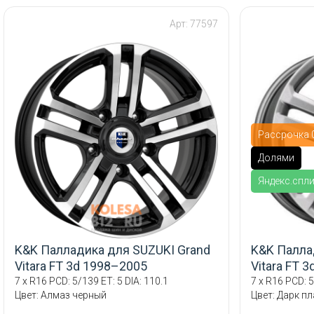
Арт: 77597
Рассрочка 0
Долями
Яндекс.спл
K&K Палладика для SUZUKI Grand
K&K Палла
Vitara FT 3d 1998–2005
Vitara FT 
7 x R16 PCD: 5/139 ET: 5 DIA: 110.1
7 x R16 PCD: 5
Цвет: Алмаз черный
Цвет: Дарк п