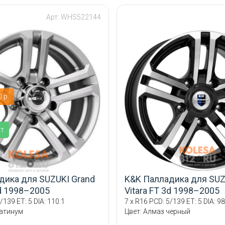
Арт: WHS522144
 р.
ит
дика для SUZUKI Grand
K&K Палладика для SUZ
3d 1998–2005
Vitara FT 3d 1998–2005
/139 ET: 5 DIA: 110.1
7 x R16 PCD: 5/139 ET: 5 DIA: 98
латинум
Цвет: Алмаз черный