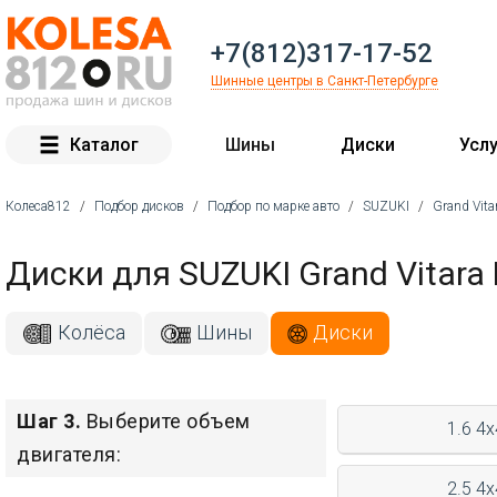
+7(812)317-17-52
Шинные центры в Санкт-Петербурге
Каталог
Шины
Диски
Услу
Колеса812
/
Подбор дисков
/
Подбор по марке авто
/
SUZUKI
/
Grand Vita
Вы здесь
Диски для SUZUKI Grand Vitara
Колёса
Шины
Диски
Шаг 3.
Выберите объем
1.6 4x
двигателя:
2.5 4x