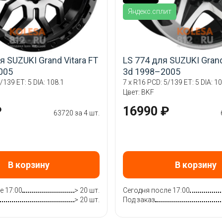
Яндекс.сплит
я SUZUKI Grand Vitara FT
LS 774 для SUZUKI Grand
005
3d 1998–2005
/139 ET: 5 DIA: 108.1
7 x R16 PCD: 5/139 ET: 5 DIA: 10
Цвет: BKF
₽
16990 ₽
63720 за 4 шт.
В корзину
В корзину
е 17:00
> 20 шт.
Сегодня после 17:00
> 20 шт.
Под заказ