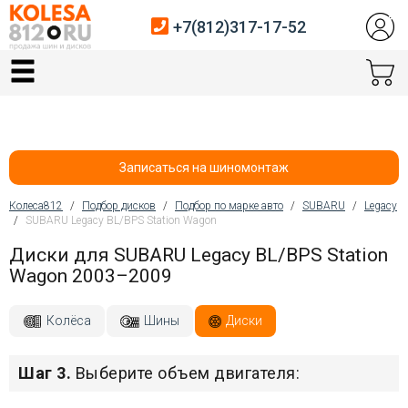
+7(812)317-17-52
Главная
Шины
Диски
Записаться на шиномонтаж
Автосервис
Колеса812
/
Подбор дисков
/
Подбор по марке авто
/
SUBARU
/
Legacy
/
SUBARU Legacy BL/BPS Station Wagon
Вы здесь
Датчики давления
Диски для SUBARU Legacy BL/BPS Station
Wagon 2003–2009
Услуги шиномонтажа
Хранение шин
Колёса
Шины
Диски
Покупателям
Шаг 3.
Выберите объем двигателя:
Контакты