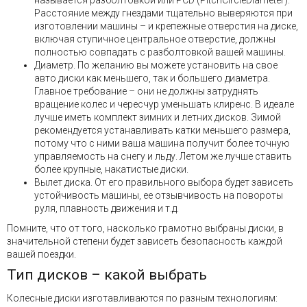
называется разболтовкой или PCD (PitchCircleDiameter).
Расстояние между гнездами тщательно выверяются при
изготовлении машины – и крепежные отверстия на диске,
включая ступичное центральное отверстие, должны
полностью совпадать с разболтовкой вашей машины.
Диаметр. По желанию вы можете установить на свое
авто диски как меньшего, так и большего диаметра.
Главное требование – они не должны затруднять
вращение колес и чересчур уменьшать клиренс. В идеале
лучше иметь комплект зимних и летних дисков. Зимой
рекомендуется устанавливать катки меньшего размера,
потому что с ними ваша машина получит более точную
управляемость на снегу и льду. Летом же лучше ставить
более крупные, накатистые диски.
Вылет диска. От его правильного выбора будет зависеть
устойчивость машины, ее отзывчивость на повороты
руля, плавность движения и т.д.
Помните, что от того, насколько грамотно выбраны диски, в
значительной степени будет зависеть безопасность каждой
вашей поездки.
Тип дисков – какой выбрать
Колесные диски изготавливаются по разным технологиям: