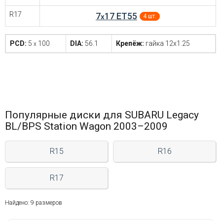
R17
7
17 ET55
x
4 шт.
PCD:
5
100
DIA:
56.1
Крепёж:
гайка 12x1.25
x
Популярные диски для SUBARU Legacy
BL/BPS Station Wagon 2003–2009
R15
R16
R17
Найдено: 9 размеров