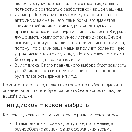
включая ступичное центральное отверстие, должны
полностью совпадать с разболтовкой вашей машины.
Диаметр. По желанию вы можете установить на свое
авто диски как меньшего, так и большего диаметра.
Главное требование – они не должны затруднять
вращение колес и чересчур уменьшать клиренс. В идеале
лучше иметь комплект зимних и летних дисков. Зимой
рекомендуется устанавливать катки меньшего размера,
потому что с ними ваша машина получит более точную
управляемость на снегу и льду. Летом же лучше ставить
более крупные, накатистые диски.
Вылет диска. От его правильного выбора будет зависеть
устойчивость машины, ее отзывчивость на повороты
руля, плавность движения и т.д.
Помните, что от того, насколько грамотно выбраны диски, в
значительной степени будет зависеть безопасность каждой
вашей поездки.
Тип дисков – какой выбрать
Колесные диски изготавливаются по разным технологиям:
Штампованные – самые доступные, но тяжелые, а
разнообразие вариантов их оформления весьма