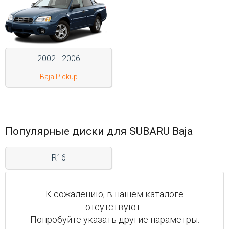
Войти на сайт
+7(812)317-
2002—2006
17-
Baja Pickup
52
Пн-
Пт:
C
9:00
Популярные диски для SUBARU Baja
до
21:00
Сб-
R16
Вс:
C
9:00
К сожалению, в нашем каталоге
до
21:00
отсутствуют .
Попробуйте указать другие параметры.