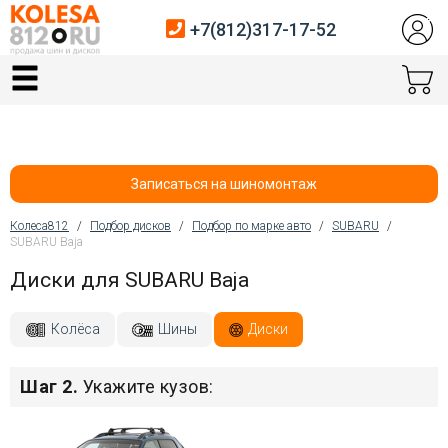
+7(812)317-17-52
Главная
Шины
Диски
Записаться на шиномонтаж
Автосервис
Колеса812
/
Подбор дисков
/
Подбор по марке авто
/
SUBARU
/
SUBARU Baja
Вы здесь
Датчики давления
Диски для SUBARU Baja
Услуги шиномонтажа
Колёса
Шины
Диски
Хранение шин
Шаг 2.
Укажите кузов:
Покупателям
Контакты