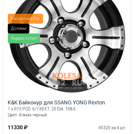
Рассрочка 0 р.
Долями
Яндекс.сплит
K&K Байконур для SSANG YONG Rexton
7 x R15 PCD: 6/139 ET: 20 DIA: 108.6
Цвет: Алмаз черный
11330 ₽
45320 за 4 шт.