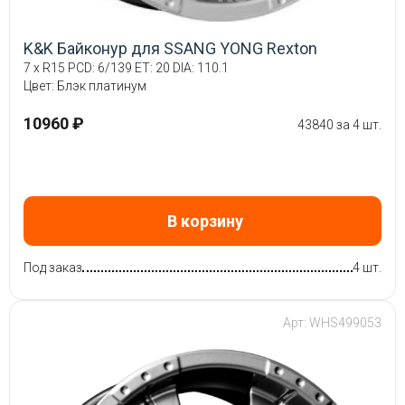
K&K Байконур для SSANG YONG Rexton
7 x R15 PCD: 6/139 ET: 20 DIA: 110.1
Цвет: Блэк платинум
10960 ₽
43840 за 4 шт.
В корзину
Под заказ
4 шт.
Арт: WHS499053