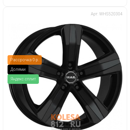
Арт: WHS520304
Рассрочка 0 р.
Долями
Яндекс.сплит