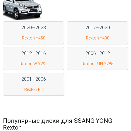
Войти на сайт
+7(812)317-
2020—2023
2017—2020
17-
Rexton Y450
Rexton Y400
52
2012—2016
2006—2012
Пн-
Пт:
Rexton W Y290
Rexton RJN Y285
C
9:00
до
2001—2006
21:00
Сб-
Rexton RJ
Вс:
C
9:00
до
21:00
Популярные диски для SSANG YONG
Rexton