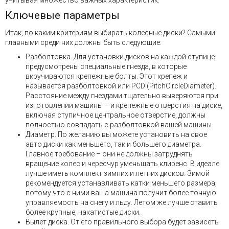
Ключевые параметры
Итак, по каким критериям выбирать колесные диски? Самыми
главными среди них должны быть следующие:
Разболтовка. Для установки дисков на каждой ступице
предусмотрены специальные гнезда, в которые
вкручиваются крепежные болты. Этот крепеж и
называется разболтовкой или PCD (PitchCircleDiameter).
Расстояние между гнездами тщательно выверяются при
изготовлении машины – и крепежные отверстия на диске,
включая ступичное центральное отверстие, должны
полностью совпадать с разболтовкой вашей машины.
Диаметр. По желанию вы можете установить на свое
авто диски как меньшего, так и большего диаметра.
Главное требование – они не должны затруднять
вращение колес и чересчур уменьшать клиренс. В идеале
лучше иметь комплект зимних и летних дисков. Зимой
рекомендуется устанавливать катки меньшего размера,
потому что с ними ваша машина получит более точную
управляемость на снегу и льду. Летом же лучше ставить
более крупные, накатистые диски.
Вылет диска. От его правильного выбора будет зависеть