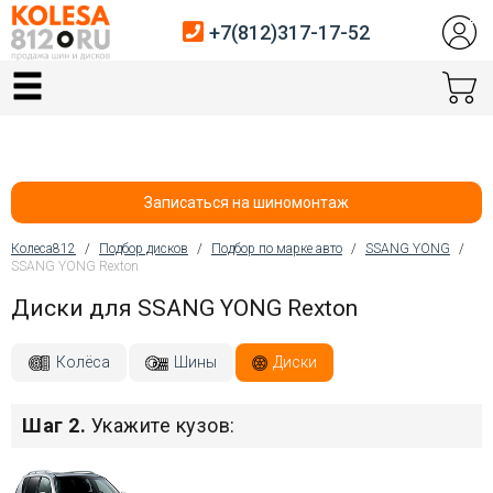
+7(812)317-17-52
Главная
Шины
Диски
Записаться на шиномонтаж
Автосервис
Колеса812
/
Подбор дисков
/
Подбор по марке авто
/
SSANG YONG
/
SSANG YONG Rexton
Вы здесь
Датчики давления
Диски для SSANG YONG Rexton
Услуги шиномонтажа
Колёса
Шины
Диски
Хранение шин
Шаг 2.
Укажите кузов:
Покупателям
Контакты