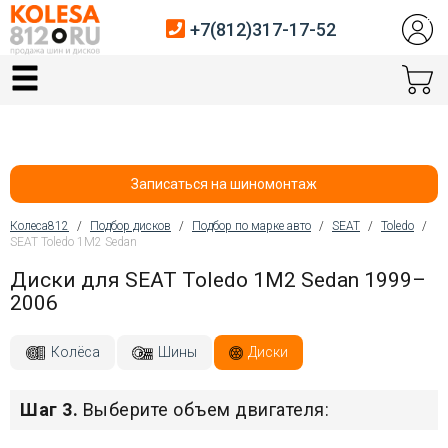
+7(812)317-17-52
Главная
Шины
Диски
Записаться на шиномонтаж
Автосервис
Колеса812
/
Подбор дисков
/
Подбор по марке авто
/
SEAT
/
Toledo
/
SEAT Toledo 1M2 Sedan
Вы здесь
Датчики давления
Диски для SEAT Toledo 1M2 Sedan 1999–
2006
Услуги шиномонтажа
Хранение шин
Колёса
Шины
Диски
Покупателям
Шаг 3.
Выберите объем двигателя:
Контакты