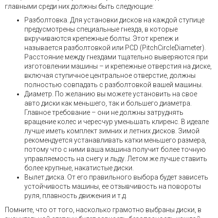
главными среди них должны быть следующие:
Разболтовка. Для установки дисков на каждой ступице
предусмотрены специальные гнезда, в которые
вкручиваются крепежные болты. Этот крепеж и
называется разболтовкой или PCD (PitchCircleDiameter).
Расстояние между гнездами тщательно выверяются при
изготовлении машины – и крепежные отверстия на диске,
включая ступичное центральное отверстие, должны
полностью совпадать с разболтовкой вашей машины.
Диаметр. По желанию вы можете установить на свое
авто диски как меньшего, так и большего диаметра.
Главное требование – они не должны затруднять
вращение колес и чересчур уменьшать клиренс. В идеале
лучше иметь комплект зимних и летних дисков. Зимой
рекомендуется устанавливать катки меньшего размера,
потому что с ними ваша машина получит более точную
управляемость на снегу и льду. Летом же лучше ставить
более крупные, накатистые диски.
Вылет диска. От его правильного выбора будет зависеть
устойчивость машины, ее отзывчивость на повороты
руля, плавность движения и т.д.
Помните, что от того, насколько грамотно выбраны диски, в