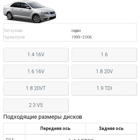
Войти на сайт
+7(812)317-
Тип кузова
седан
Год выпуска
1999–2006
17-
52
1.4 16V
1.6
Пн-
Пт:
C
1.6 16V
1.8 20V
9:00
до
1.8 20VT
1.9 TDI
21:00
Сб-
Вс:
2.3 V5
C
9:00
Подходящие размеры дисков
до
21:00
Передняя ось
Задняя ось