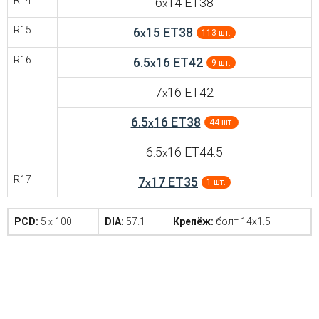
R14
6
14 ET38
x
R15
6
15 ET38
x
113 шт.
R16
6.5
16 ET42
x
9 шт.
7
16 ET42
x
6.5
16 ET38
x
44 шт.
6.5
16 ET44.5
x
R17
7
17 ET35
x
1 шт.
PCD:
5
100
DIA:
57.1
Крепёж:
болт 14x1.5
x