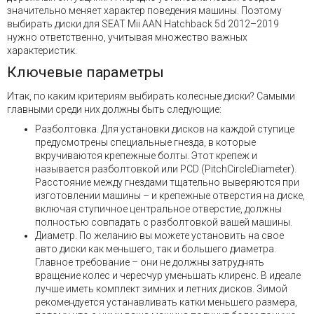
значительно меняет характер поведения машины. Поэтому
выбирать диски для SEAT Mii AAN Hatchback 5d 2012–2019
нужно ответственно, учитывая множество важных
характеристик.
Ключевые параметры
Итак, по каким критериям выбирать колесные диски? Самыми
главными среди них должны быть следующие:
Разболтовка. Для установки дисков на каждой ступице
предусмотрены специальные гнезда, в которые
вкручиваются крепежные болты. Этот крепеж и
называется разболтовкой или PCD (PitchCircleDiameter).
Расстояние между гнездами тщательно выверяются при
изготовлении машины – и крепежные отверстия на диске,
включая ступичное центральное отверстие, должны
полностью совпадать с разболтовкой вашей машины.
Диаметр. По желанию вы можете установить на свое
авто диски как меньшего, так и большего диаметра.
Главное требование – они не должны затруднять
вращение колес и чересчур уменьшать клиренс. В идеале
лучше иметь комплект зимних и летних дисков. Зимой
рекомендуется устанавливать катки меньшего размера,