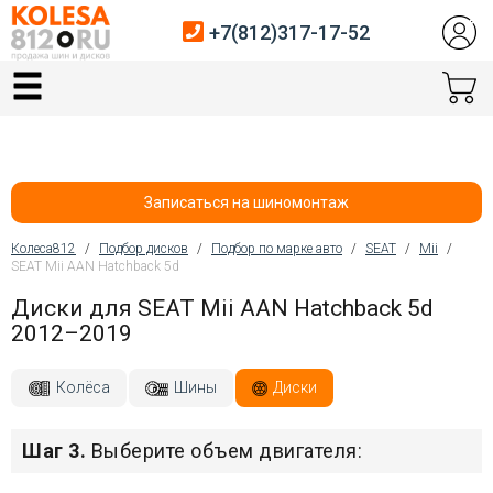
+7(812)317-17-52
Главная
Шины
Диски
Записаться на шиномонтаж
Автосервис
Колеса812
/
Подбор дисков
/
Подбор по марке авто
/
SEAT
/
Mii
/
SEAT Mii AAN Hatchback 5d
Вы здесь
Датчики давления
Диски для SEAT Mii AAN Hatchback 5d
2012–2019
Услуги шиномонтажа
Хранение шин
Колёса
Шины
Диски
Покупателям
Шаг 3.
Выберите объем двигателя:
Контакты