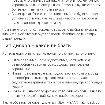
потому что с ними ваша машина получит более точную
управляемость на снегу и льду. Летом же лучше ставить
более крупные, накатистые диски.
Вылет диска. От его правильного выбора будет зависеть
устойчивость машины, ее отзывчивость на повороты
руля, плавность движения и т.д.
Помните, что от того, насколько грамотно выбраны диски, в
значительной степени будет зависеть безопасность каждой
вашей поездки.
Тип дисков – какой выбрать
Колесные диски изготавливаются по разным технологиям:
Штампованные – самые доступные, но тяжелые, а
разнообразие вариантов их оформления весьма
ограничено.
Литые – стильные, легкие, но достаточно хрупкие. Среди
разнообразия литых дисков можно выбрать как
бюджетные варианты, так и премиальные дорогостоящие
модели.
Кованые – наиболее крепкие, устойчивые к большинству
внешних воздействий, однако наиболее дорогие.
Таким образом, выбирая диски для SEAT Mii AAN Hatchback 5d