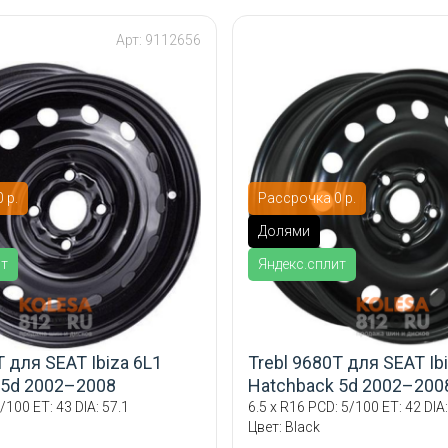
Арт: 9112656
 р.
Рассрочка 0 р.
Долями
ит
Яндекс.сплит
T для SEAT Ibiza 6L1
Trebl 9680T для SEAT Ib
 5d 2002–2008
Hatchback 5d 2002–200
/100 ET: 43 DIA: 57.1
6.5 x R16 PCD: 5/100 ET: 42 DIA:
Цвет: Black