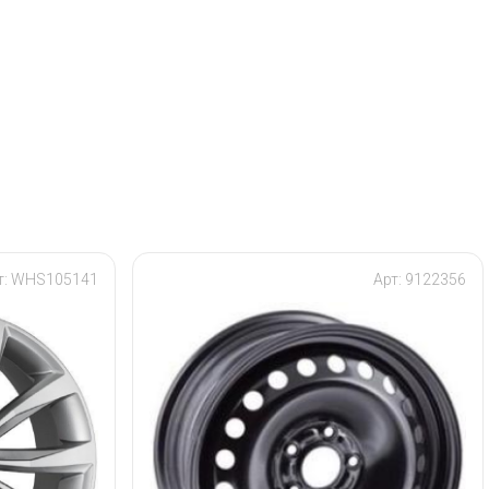
т: WHS105141
Арт: 9122356