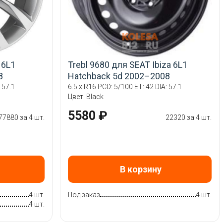
 6L1
Trebl 9680 для SEAT Ibiza 6L1
8
Hatchback 5d 2002–2008
 57.1
6.5 x R16 PCD: 5/100 ET: 42 DIA: 57.1
Цвет: Black
5580 ₽
77880 за 4 шт.
22320 за 4 шт.
В корзину
4 шт.
Под заказ
4 шт.
4 шт.