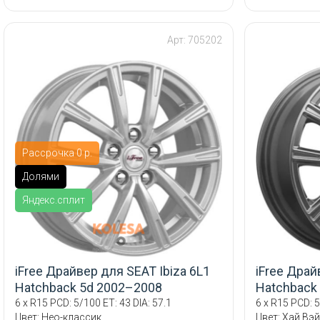
Арт: 705202
Рассрочка 0 р.
Долями
Яндекс.сплит
iFree Драйвер для SEAT Ibiza 6L1
iFree Драй
Hatchback 5d 2002–2008
Hatchback
6 x R15 PCD: 5/100 ET: 43 DIA: 57.1
6 x R15 PCD: 5
Цвет: Нео-классик
Цвет: Хай Вэ