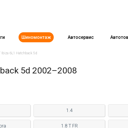
ги
Шиномонтаж
Автосервис
Автото
 Ibiza 6L1 Hatchback 5d
hback 5d 2002–2008
1.4
pra
1.8 T FR