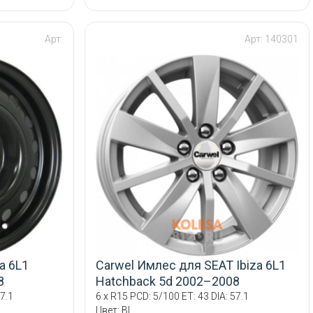
Арт:
Арт: 140301
a 6L1
Carwel Имлес для SEAT Ibiza 6L1
8
Hatchback 5d 2002–2008
7.1
6 x R15 PCD: 5/100 ET: 43 DIA: 57.1
Цвет: BL