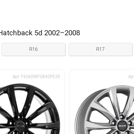
Hatchback 5d 2002–2008
R16
R17
Арт: F6560WFGB42PE2X
Ар