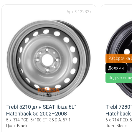
Арт: 9122327
Рассрочка 0
Долями
Яндекс.спл
Trebl 5210 для SEAT Ibiza 6L1
Trebl 7280
Hatchback 5d 2002–2008
Hatchback
5 x R14 PCD: 5/100 ET: 35 DIA: 57.1
6 x R14 PCD: 5
Цвет: Black
Цвет: Black