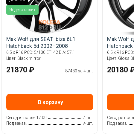
Яндекс.сплит
Mak Wolf для SEAT Ibiza 6L1
Mak Wolf д
Hatchback 5d 2002–2008
Hatchback
6.5 x R16 PCD: 5/100 ET: 42 DIA: 57.1
6.5 x R16 PCD:
Цвет: Black mirror
Цвет: Gloss B
21870 ₽
20180 
87480 за 4 шт.
В корзину
Сегодня после 17:00
4 шт.
Сегодня посл
Под заказ
4 шт.
Под заказ