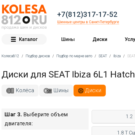
+7(812)317-17-52
Шинные центры в Санкт-Петербурге
Каталог
Шины
Диски
Услу
Колеса812
/
Подбор дисков
/
Подбор по марке авто
/
SEAT
/
Ibiza
/
SEAT
Вы здесь
Диски для SEAT Ibiza 6L1 Hatc
Колёса
Шины
Диски
Шаг 3.
Выберите объем
1.2
двигателя:
1.8 T Cu