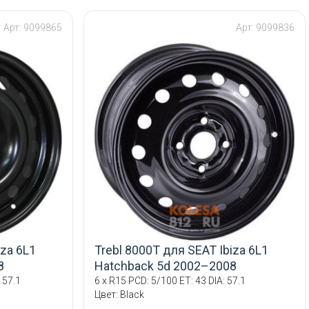
Арт: 9099865
Арт: 9099836
iza 6L1
Trebl 8000T для SEAT Ibiza 6L1
8
Hatchback 5d 2002–2008
 57.1
6 x R15 PCD: 5/100 ET: 43 DIA: 57.1
Цвет: Black