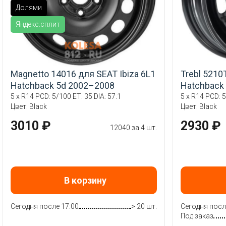
Долями
Яндекс.сплит
Magnetto 14016 для SEAT Ibiza 6L1
Trebl 5210
Hatchback 5d 2002–2008
Hatchback
5 x R14 PCD: 5/100 ET: 35 DIA: 57.1
5 x R14 PCD: 5
Цвет: Black
Цвет: Black
3010 ₽
2930 ₽
12040 за 4 шт.
В корзину
Сегодня после 17:00
> 20 шт.
Сегодня посл
Под заказ