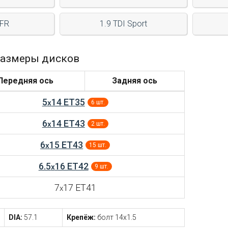
 FR
1.9 TDI Sport
азмеры дисков
Передняя ось
Задняя ось
5
14 ET35
x
6 шт.
6
14 ET43
x
2 шт.
6
15 ET43
x
15 шт.
6.5
16 ET42
x
9 шт.
7
17 ET41
x
DIA:
57.1
Крепёж:
болт 14x1.5