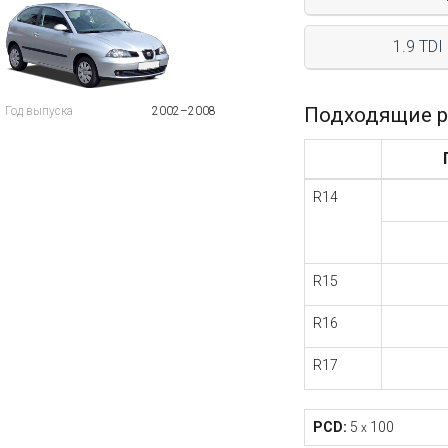
1.9 TDI
Подходящие р
Год выпуска
2002–2008
R14
R15
R16
R17
PCD:
5
100
x