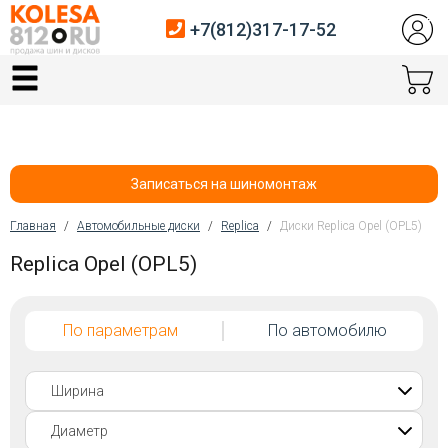
+7(812)317-17-52
Главная
Шины
Диски
Записаться на шиномонтаж
Автосервис
Главная
/
Автомобильные диски
/
Replica
/
Диски Replica Opel (OPL5)
Вы здесь
Replica Opel (OPL5)
Датчики давления
Услуги шиномонтажа
По параметрам
По автомобилю
Хранение шин
Покупателям
Контакты