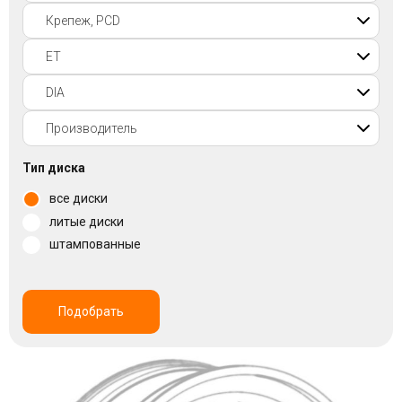
Войти на сайт
+7(812)317-
17-
52
Пн-
Тип диска
Пт:
все диски
C
9:00
литые диски
до
штампованные
21:00
Сб-
Вс:
C
Подобрать
9:00
до
21:00