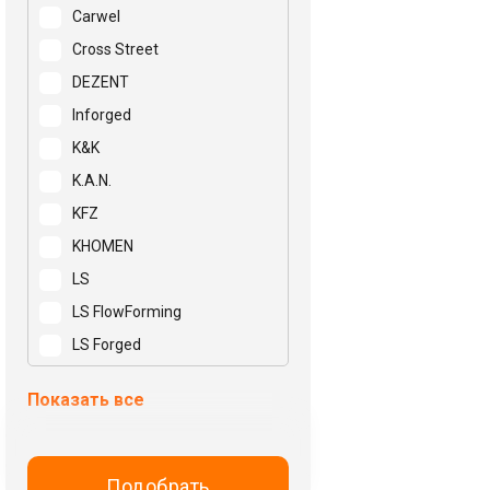
Carwel
Cross Street
DEZENT
Inforged
K&K
K.A.N.
KFZ
KHOMEN
LS
LS FlowForming
LS Forged
Mak
Показать все
N2O
NEO
NZ
Подобрать