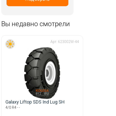
RST
Replay
Tech Line
Вы недавно смотрели
Trebl
Vissol
Арт:
623002W-44
Wheels UP
X Trike
iFree
Скад
ТЗСК
Galaxy Liftop SDS Ind Lug SH
4/0 R4 - -