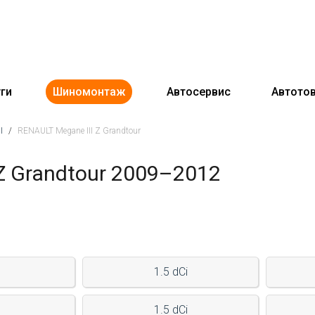
ги
Шиномонтаж
Автосервис
Автото
I
/
RENAULT Megane III Z Grandtour
Z Grandtour 2009–2012
1.5 dCi
1.5 dCi