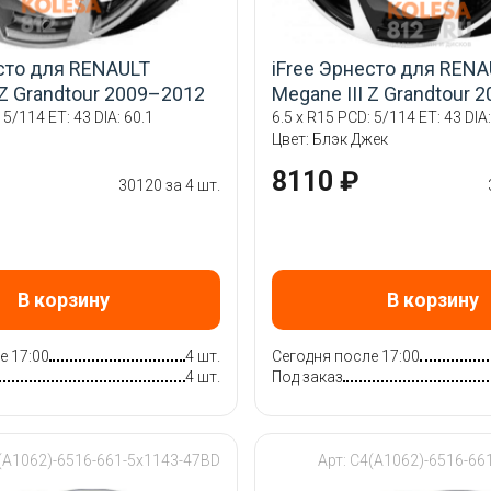
есто для RENAULT
iFree Эрнесто для RENA
 Z Grandtour 2009–2012
Megane III Z Grandtour 
 5/114 ET: 43 DIA: 60.1
6.5 x R15 PCD: 5/114 ET: 43 DIA:
й
Цвет: Блэк Джек
8110 ₽
30120 за 4 шт.
В корзину
В корзину
е 17:00
4 шт.
Сегодня после 17:00
4 шт.
Под заказ
4(A1062)-6516-661-5x1143-47BD
Арт: C4(A1062)-6516-66