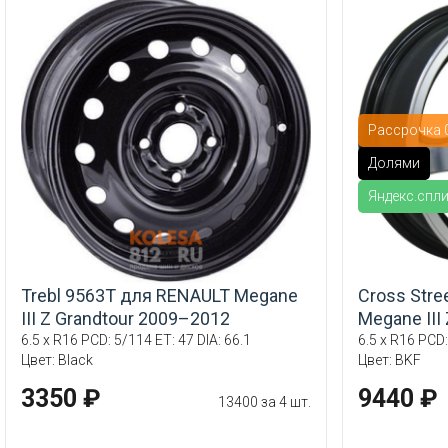
Рассрочка 0
Долями
Яндекс.спл
Trebl 9563T для RENAULT Megane
Cross Stre
III Z Grandtour 2009–2012
Megane III
6.5 x R16 PCD: 5/114 ET: 47 DIA: 66.1
6.5 x R16 PCD:
Цвет: Black
Цвет: BKF
3350 ₽
9440 ₽
13400 за 4 шт.