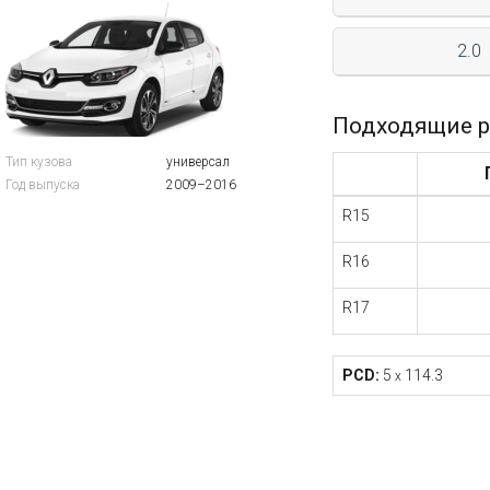
2.0
Подходящие р
Тип кузова
универсал
Год выпуска
2009–2016
R15
R16
R17
PCD:
5
114.3
x