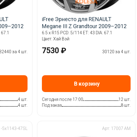
ULT
iFree Эрнесто для RENAULT
2009–2012
Megane III Z Grandtour 2009–2012
 67.1
6.5 x R15 PCD: 5/114 ET: 43 DIA: 67.1
Цвет: Хай Вэй
7530 ₽
32440 за 4 шт.
30120 за 4 шт.
В корзину
4 шт.
Сегодня после 17:00
12 шт.
4 шт.
Под заказ
8 шт.
1-5x1143-47SL
Арт: 17007 AM