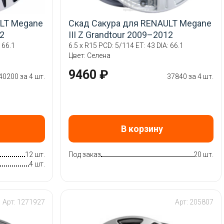
LT Megane
Скад Сакура для RENAULT Megane
12
III Z Grandtour 2009–2012
 66.1
6.5 x R15 PCD: 5/114 ET: 43 DIA: 66.1
Цвет: Селена
9460 ₽
40200 за 4 шт.
37840 за 4 шт.
В корзину
12 шт.
Под заказ
20 шт.
4 шт.
Арт: 1271927
Арт: 205807