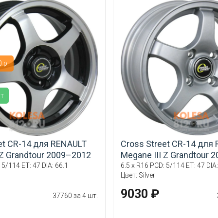
 р.
ит
et CR-14 для RENAULT
Cross Street CR-14 для
 Z Grandtour 2009–2012
Megane III Z Grandtour 
 5/114 ET: 47 DIA: 66.1
6.5 x R16 PCD: 5/114 ET: 47 DIA:
Цвет: Silver
9030 ₽
37760 за 4 шт.