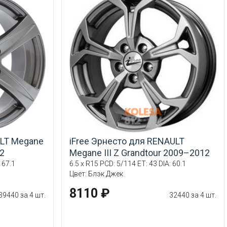
LT Megane
iFree Эрнесто для RENAULT
12
Megane III Z Grandtour 2009–2012
 67.1
6.5 x R15 PCD: 5/114 ET: 43 DIA: 60.1
Цвет: Блэк Джек
8110 ₽
39440 за 4 шт.
32440 за 4 шт.