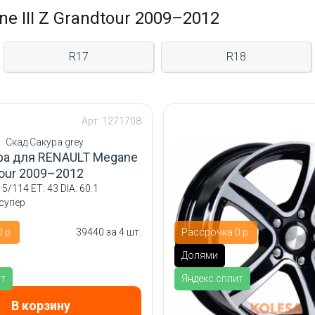
 III Z Grandtour 2009–2012
R17
R18
Арт: 1271708
ра для RENAULT Megane
dtour 2009–2012
 5/114 ET: 43 DIA: 60.1
-супер
 р.
39440 за 4 шт.
Рассрочка 0 р.
Долями
ит
Яндекс.сплит
В корзину