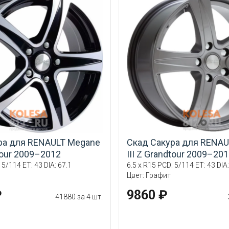
ра для RENAULT Megane
Скад Сакура для RENAU
dtour 2009–2012
III Z Grandtour 2009–20
 5/114 ET: 43 DIA: 67.1
6.5 x R15 PCD: 5/114 ET: 43 DIA:
Цвет: Графит
₽
9860 ₽
41880 за 4 шт.