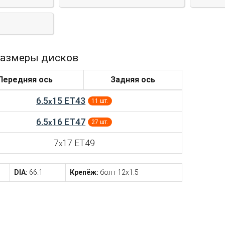
азмеры дисков
Передняя ось
Задняя ось
6.5
15 ET43
x
11 шт.
6.5
16 ET47
x
27 шт.
7
17 ET49
x
DIA:
66.1
Крепёж:
болт 12x1.5