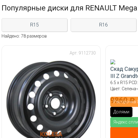
Популярные диски для RENAULT Megane
R15
R16
Найдено: 78 размеров
Арт: 9112730
Скад Саку
III Z Gran
6.5 x R15 PCD:
Цвет: Селена
9860 ₽
Рассрочка 0
Долями
Яндекс.спл