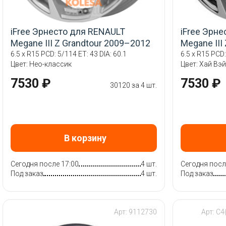
iFree Эрнесто для RENAULT
iFree Эрн
Megane III Z Grandtour 2009–2012
Megane III
6.5 x R15 PCD: 5/114 ET: 43 DIA: 60.1
6.5 x R15 PCD:
Цвет: Нео-классик
Цвет: Хай Вэ
7530 ₽
7530 ₽
30120 за 4 шт.
В корзину
Сегодня после 17:00
4 шт.
Сегодня посл
Под заказ
4 шт.
Под заказ
Арт: 9112730
Арт: C