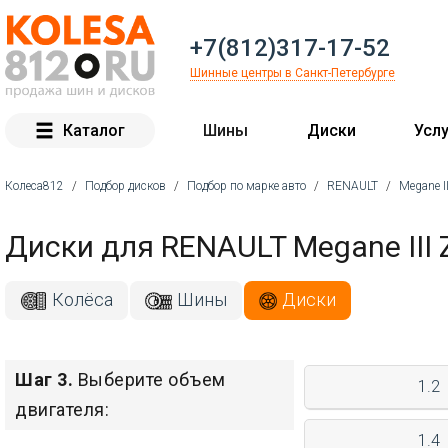
+7(812)317-17-52
Шинные центры в Санкт-Петербурге
Каталог
Шины
Диски
Услу
Колеса812
/
Подбор дисков
/
Подбор по марке авто
/
RENAULT
/
Megane II
Вы здесь
Диски для RENAULT Megane III 
Колёса
Шины
Диски
Шаг 3.
Выберите объем
1.2
двигателя:
1.4