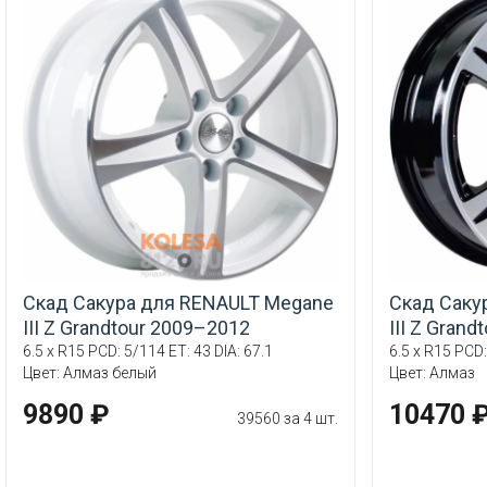
Скад Сакура для RENAULT Megane
Скад Саку
III Z Grandtour 2009–2012
III Z Gran
6.5 x R15 PCD: 5/114 ET: 43 DIA: 67.1
6.5 x R15 PCD:
Цвет: Алмаз белый
Цвет: Алмаз
9890 ₽
10470 
39560 за 4 шт.