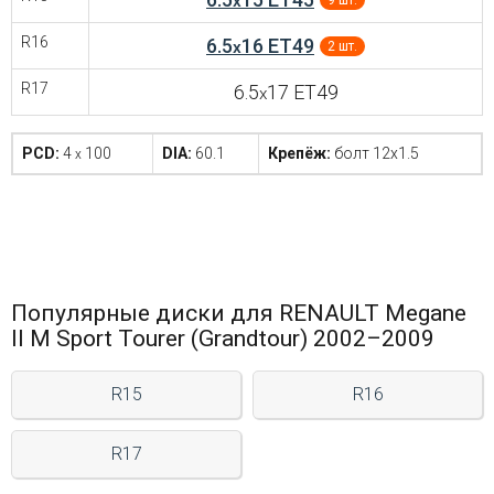
x
R16
6.5
16 ET49
x
2 шт.
R17
6.5
17 ET49
x
PCD:
4
100
DIA:
60.1
Крепёж:
болт 12x1.5
x
Популярные диски для RENAULT Megane
II М Sport Tourer (Grandtour) 2002–2009
R15
R16
R17