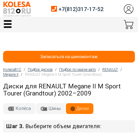
+7(812)317-17-52
Главная
Шины
Диски
Записаться на шиномонтаж
Автосервис
Колеса812
/
Подбор дисков
/
Подбор по марке авто
/
RENAULT
/
Megane II
/
RENAULT Megane II М Sport Tourer (Grandtour)
Вы здесь
Датчики давления
Диски для RENAULT Megane II М Sport
Tourer (Grandtour) 2002–2009
Услуги шиномонтажа
Хранение шин
Колёса
Шины
Диски
Покупателям
Шаг 3.
Выберите объем двигателя:
Контакты