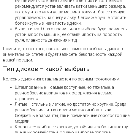
лучше иметь комплект зимних и летних дисков. Зимой
рекомендуется устанавливать катки меньшего размера,
потому что с ними ваша машина получит более точную
управляемость на снегу и льду. Летом же лучше ставить
более крупные, накатистые диски.
Вылет диска. От его правильного выбора будет зависеть
устойчивость машины, ее отзывчивость на повороты
руля, плавность движения и т.д.
Помните, что от того, насколько грамотно выбраны диски, в
значительной степени будет зависеть безопасность каждой
вашей поездки.
Тип дисков – какой выбрать
Колесные диски изготавливаются по разным технологиям:
Штампованные – самые доступные, но тяжелые, а
разнообразие вариантов их оформления весьма
ограничено.
Литые – стильные, легкие, но достаточно хрупкие. Среди
разнообразия литых дисков можно выбрать как
бюджетные варианты, так и премиальные дорогостоящие
модели.
Кованые – наиболее крепкие, устойчивые к большинству
внешних воздействий, однако наиболее дорогие.