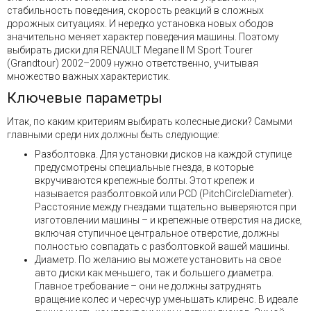
стабильность поведения, скорость реакций в сложных
дорожных ситуациях. И нередко установка новых ободов
значительно меняет характер поведения машины. Поэтому
выбирать диски для RENAULT Megane II М Sport Tourer
(Grandtour) 2002–2009 нужно ответственно, учитывая
множество важных характеристик.
Ключевые параметры
Итак, по каким критериям выбирать колесные диски? Самыми
главными среди них должны быть следующие:
Разболтовка. Для установки дисков на каждой ступице
предусмотрены специальные гнезда, в которые
вкручиваются крепежные болты. Этот крепеж и
называется разболтовкой или PCD (PitchCircleDiameter).
Расстояние между гнездами тщательно выверяются при
изготовлении машины – и крепежные отверстия на диске,
включая ступичное центральное отверстие, должны
полностью совпадать с разболтовкой вашей машины.
Диаметр. По желанию вы можете установить на свое
авто диски как меньшего, так и большего диаметра.
Главное требование – они не должны затруднять
вращение колес и чересчур уменьшать клиренс. В идеале