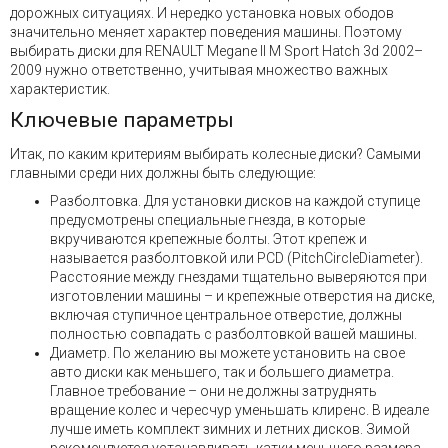
дорожных ситуациях. И нередко установка новых ободов
значительно меняет характер поведения машины. Поэтому
выбирать диски для RENAULT Megane II M Sport Hatch 3d 2002–
2009 нужно ответственно, учитывая множество важных
характеристик.
Ключевые параметры
Итак, по каким критериям выбирать колесные диски? Самыми
главными среди них должны быть следующие:
Разболтовка. Для установки дисков на каждой ступице
предусмотрены специальные гнезда, в которые
вкручиваются крепежные болты. Этот крепеж и
называется разболтовкой или PCD (PitchCircleDiameter).
Расстояние между гнездами тщательно выверяются при
изготовлении машины – и крепежные отверстия на диске,
включая ступичное центральное отверстие, должны
полностью совпадать с разболтовкой вашей машины.
Диаметр. По желанию вы можете установить на свое
авто диски как меньшего, так и большего диаметра.
Главное требование – они не должны затруднять
вращение колес и чересчур уменьшать клиренс. В идеале
лучше иметь комплект зимних и летних дисков. Зимой