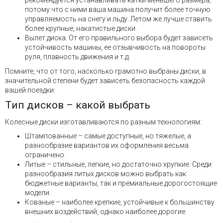
рекомендуется устанавливать катки меньшего размера,
потому что с ними ваша машина получит более точную
управляемость на снегу и льду. Летом же лучше ставить
более крупные, накатистые диски.
Вылет диска. От его правильного выбора будет зависеть
устойчивость машины, ее отзывчивость на повороты
руля, плавность движения и т.д.
Помните, что от того, насколько грамотно выбраны диски, в
значительной степени будет зависеть безопасность каждой
вашей поездки.
Тип дисков – какой выбрать
Колесные диски изготавливаются по разным технологиям:
Штампованные – самые доступные, но тяжелые, а
разнообразие вариантов их оформления весьма
ограничено.
Литые – стильные, легкие, но достаточно хрупкие. Среди
разнообразия литых дисков можно выбрать как
бюджетные варианты, так и премиальные дорогостоящие
модели.
Кованые – наиболее крепкие, устойчивые к большинству
внешних воздействий, однако наиболее дорогие.