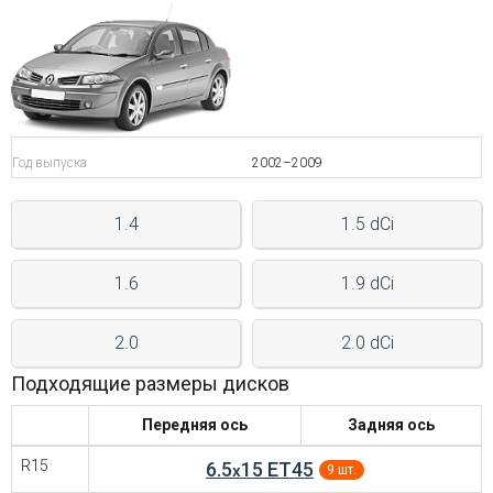
Войти на сайт
+7(812)317-
17-
Год выпуска
2002–2009
52
Пн-
1.4
1.5 dCi
Пт:
C
9:00
1.6
1.9 dCi
до
21:00
Сб-
2.0
2.0 dCi
Вс:
C
Подходящие размеры дисков
9:00
до
Передняя ось
Задняя ось
21:00
R15
6.5
15 ET45
x
9 шт.