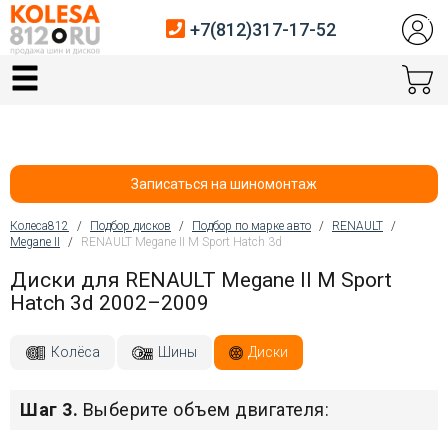
+7(812)317-17-52
Главная
Шины
Диски
Записаться на шиномонтаж
Автосервис
Колеса812
/
Подбор дисков
/
Подбор по марке авто
/
RENAULT
/
Megane II
/
RENAULT Megane II M Sport Hatch 3d
Вы здесь
Датчики давления
Диски для RENAULT Megane II M Sport
Hatch 3d 2002–2009
Услуги шиномонтажа
Хранение шин
Колёса
Шины
Диски
Покупателям
Шаг 3.
Выберите объем двигателя:
Контакты