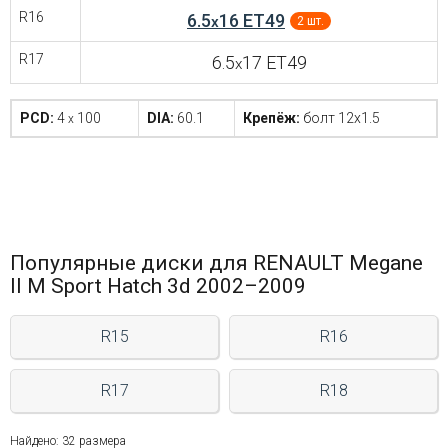
R16
6.5
16 ET49
x
2 шт.
R17
6.5
17 ET49
x
PCD:
4
100
DIA:
60.1
Крепёж:
болт 12x1.5
x
Популярные диски для RENAULT Megane
II M Sport Hatch 3d 2002–2009
R15
R16
R17
R18
Найдено: 32 размера