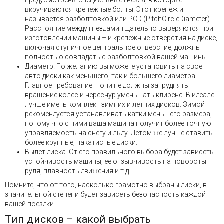
вкручиваются крепежные болты. Этот крепеж и
называется разболтовкой или PCD (PitchCircleDiameter).
Расстояние между гнездами тщательно выверяются при
изготовлении машины – и крепежные отверстия на диске,
включая ступичное центральное отверстие, должны
полностью совпадать с разболтовкой вашей машины.
Диаметр. По желанию вы можете установить на свое
авто диски как меньшего, так и большего диаметра.
Главное требование – они не должны затруднять
вращение колес и чересчур уменьшать клиренс. В идеале
лучше иметь комплект зимних и летних дисков. Зимой
рекомендуется устанавливать катки меньшего размера,
потому что с ними ваша машина получит более точную
управляемость на снегу и льду. Летом же лучше ставить
более крупные, накатистые диски.
Вылет диска. От его правильного выбора будет зависеть
устойчивость машины, ее отзывчивость на повороты
руля, плавность движения и т.д.
Помните, что от того, насколько грамотно выбраны диски, в
значительной степени будет зависеть безопасность каждой
вашей поездки.
Тип дисков – какой выбрать