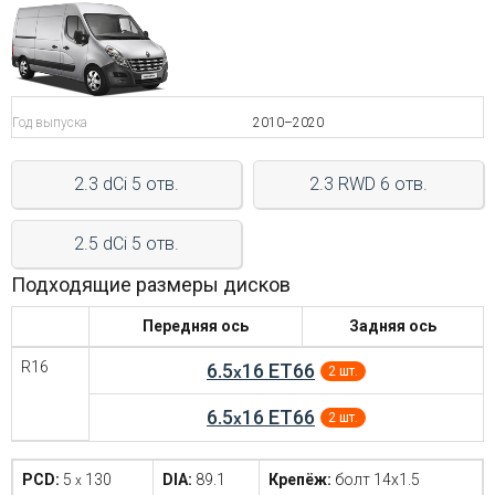
Войти на сайт
+7(812)317-
Год выпуска
2010–2020
17-
52
2.3 dCi 5 отв.
2.3 RWD 6 отв.
Пн-
Пт:
2.5 dCi 5 отв.
C
9:00
Подходящие размеры дисков
до
21:00
Передняя ось
Задняя ось
Сб-
Вс:
R16
6.5
16 ET66
x
2 шт.
C
9:00
6.5
16 ET66
до
x
2 шт.
21:00
PCD:
5
130
DIA:
89.1
Крепёж:
болт 14x1.5
x