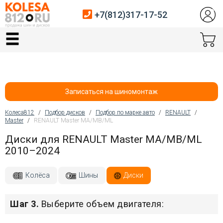
+7(812)317-17-52
Главная
Шины
Диски
Записаться на шиномонтаж
Автосервис
Колеса812
/
Подбор дисков
/
Подбор по марке авто
/
RENAULT
/
Master
/
RENAULT Master MA/MB/ML
Вы здесь
Датчики давления
Диски для RENAULT Master MA/MB/ML
2010–2024
Услуги шиномонтажа
Хранение шин
Колёса
Шины
Диски
Покупателям
Шаг 3.
Выберите объем двигателя:
Контакты