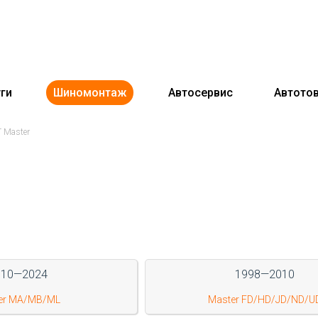
ги
Шиномонтаж
Автосервис
Автото
 Master
010—2024
1998—2010
er MA/MB/ML
Master FD/HD/JD/ND/U