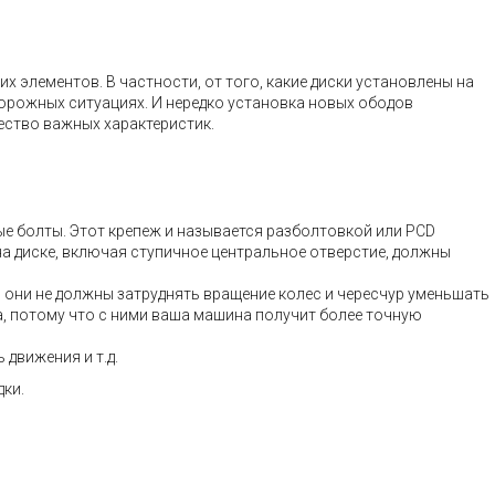
 элементов. В частности, от того, какие диски установлены на
дорожных ситуациях. И нередко установка новых ободов
ество важных характеристик.
ые болты. Этот крепеж и называется разболтовкой или PCD
на диске, включая ступичное центральное отверстие, должны
– они не должны затруднять вращение колес и чересчур уменьшать
а, потому что с ними ваша машина получит более точную
движения и т.д.
дки.