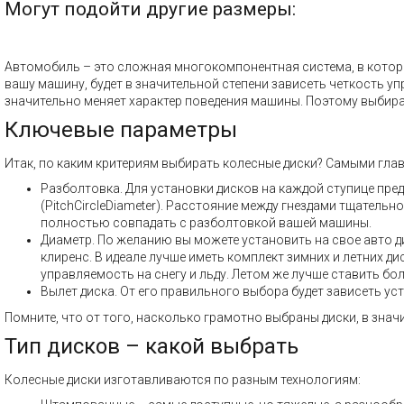
Могут подойти другие размеры:
Автомобиль – это сложная многокомпонентная система, в которой
вашу машину, будет в значительной степени зависеть четкость у
значительно меняет характер поведения машины. Поэтому выбира
Ключевые параметры
Итак, по каким критериям выбирать колесные диски? Самыми гла
Разболтовка. Для установки дисков на каждой ступице пре
(PitchCircleDiameter). Расстояние между гнездами тщатель
полностью совпадать с разболтовкой вашей машины.
Диаметр. По желанию вы можете установить на свое авто ди
клиренс. В идеале лучше иметь комплект зимних и летних 
управляемость на снегу и льду. Летом же лучше ставить бол
Вылет диска. От его правильного выбора будет зависеть ус
Помните, что от того, насколько грамотно выбраны диски, в знач
Тип дисков – какой выбрать
Колесные диски изготавливаются по разным технологиям: