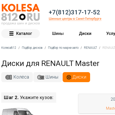
+7(812)317-17-52
Шинные центры в Санкт-Петербурге
Каталог
Шины
Диски
Услу
Колеса812
/
Подбор дисков
/
Подбор по марке авто
/
RENAULT
/
RENAULT
Вы здесь
Диски для RENAULT Master
Колёса
Шины
Диски
Шаг 2.
Укажите кузов:
2
Mast