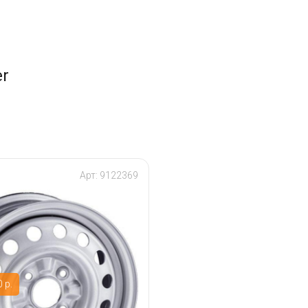
r
Арт: 9122369
 р.