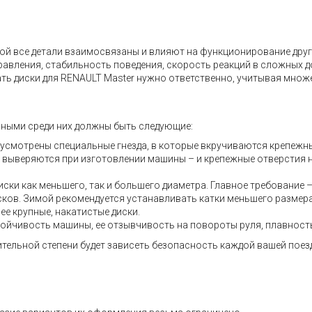
 все детали взаимосвязаны и влияют на функционирование других
правления, стабильность поведения, скорость реакций в сложных 
ть диски для RENAULT Master нужно ответственно, учитывая множ
вными среди них должны быть следующие:
дусмотрены специальные гнезда, в которые вкручиваются крепежн
но выверяются при изготовлении машины – и крепежные отверстия 
ски как меньшего, так и большего диаметра. Главное требование 
дисков. Зимой рекомендуется устанавливать катки меньшего размер
ее крупные, накатистые диски.
тойчивость машины, ее отзывчивость на повороты руля, плавность 
ительной степени будет зависеть безопасность каждой вашей поез