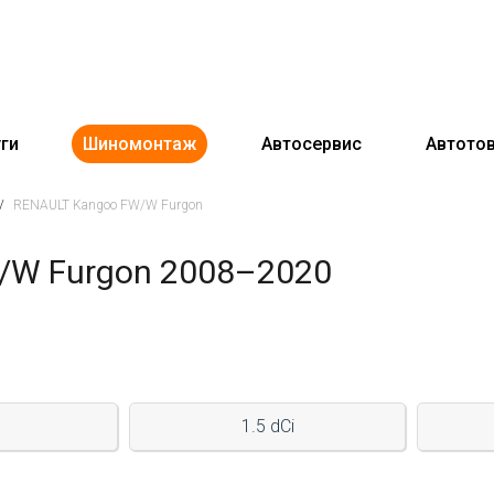
ги
Шиномонтаж
Автосервис
Автото
/
RENAULT Kangoo FW/W Furgon
/W Furgon 2008–2020
1.5 dCi