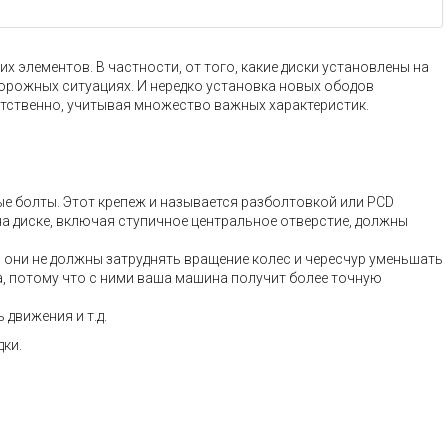
 элементов. В частности, от того, какие диски установлены на
дорожных ситуациях. И нередко установка новых ободов
тственно, учитывая множество важных характеристик.
ые болты. Этот крепеж и называется разболтовкой или PCD
на диске, включая ступичное центральное отверстие, должны
– они не должны затруднять вращение колес и чересчур уменьшать
а, потому что с ними ваша машина получит более точную
движения и т.д.
дки.