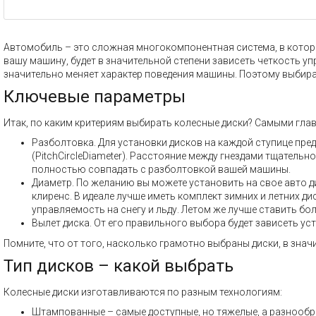
Автомобиль – это сложная многокомпонентная система, в которой
вашу машину, будет в значительной степени зависеть четкость у
значительно меняет характер поведения машины. Поэтому выбир
Ключевые параметры
Итак, по каким критериям выбирать колесные диски? Самыми гла
Разболтовка. Для установки дисков на каждой ступице пре
(PitchCircleDiameter). Расстояние между гнездами тщатель
полностью совпадать с разболтовкой вашей машины.
Диаметр. По желанию вы можете установить на свое авто ди
клиренс. В идеале лучше иметь комплект зимних и летних 
управляемость на снегу и льду. Летом же лучше ставить бол
Вылет диска. От его правильного выбора будет зависеть ус
Помните, что от того, насколько грамотно выбраны диски, в знач
Тип дисков – какой выбрать
Колесные диски изготавливаются по разным технологиям:
Штампованные – самые доступные, но тяжелые, а разнообр