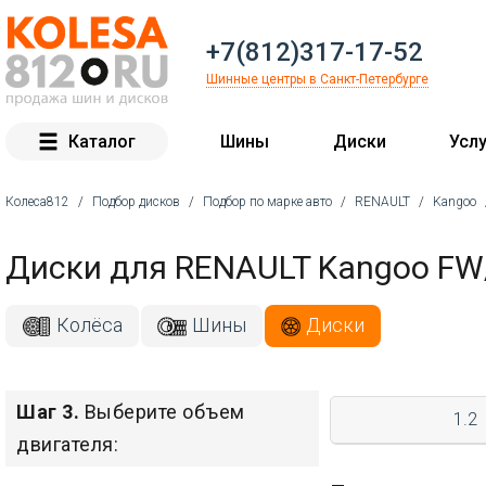
+7(812)317-17-52
Шинные центры в Санкт-Петербурге
Каталог
Шины
Диски
Услу
Колеса812
/
Подбор дисков
/
Подбор по марке авто
/
RENAULT
/
Kangoo
Вы здесь
Диски для RENAULT Kangoo FW
Колёса
Шины
Диски
Шаг 3.
Выберите объем
1.2
двигателя: