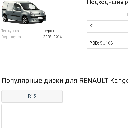
Подходящие р
R15
Тип кузова
фургон
Год выпуска
2008–2016
PCD:
5
108
x
Популярные диски для RENAULT Kango
R15