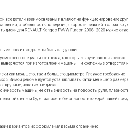
 все детали взаимосвязаны и влияют на функционирование других
правления, стабильность поведения, скорость реакций в сложных 
ать диски для RENAULT Kangoo FW/W Furgon 2008–2020 нужно отве
вными среди них должны быть следующие:
дусмотрены специальные гнезда, в которые вкручиваются крепежн
но выверяются при изготовлении машины – и крепежные отверстия 
ски как меньшего, так и большего диаметра. Главное требование 
дисков. Зимой рекомендуется устанавливать катки меньшего размер
ее крупные, накатистые диски.
тойчивость машины, ее отзывчивость на повороты руля, плавность 
ительной степени будет зависеть безопасность каждой вашей поез
азие вариантов их оформления весьма ограничено.