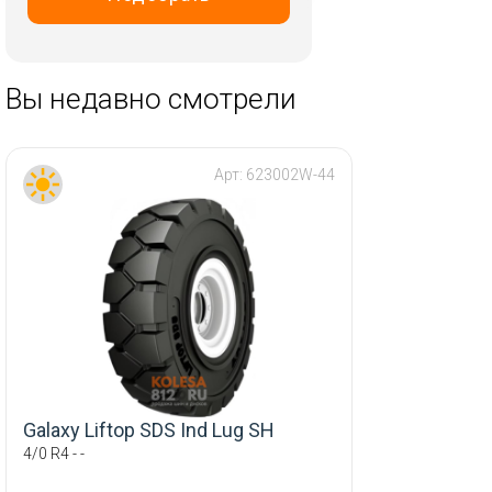
RST
Replay
Tech Line
Вы недавно смотрели
Trebl
Vissol
Арт:
623002W-44
Wheels UP
X Trike
iFree
Скад
ТЗСК
Galaxy Liftop SDS Ind Lug SH
4/0 R4 - -