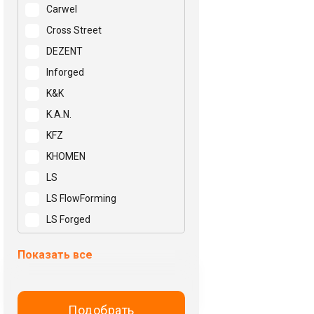
Carwel
Cross Street
DEZENT
Inforged
K&K
K.A.N.
KFZ
KHOMEN
LS
LS FlowForming
LS Forged
Mak
Показать все
N2O
NEO
NZ
Подобрать