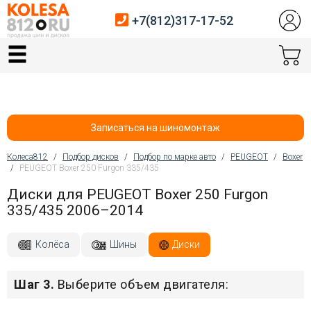
+7(812)317-17-52
Главная
Шины
Диски
Записаться на шиномонтаж
Автосервис
Колеса812
/
Подбор дисков
/
Подбор по марке авто
/
PEUGEOT
/
Boxer
/
PEUGEOT Boxer 250 Furgon 335/435
Вы здесь
Датчики давления
Диски для PEUGEOT Boxer 250 Furgon
335/435 2006–2014
Услуги шиномонтажа
Хранение шин
Колёса
Шины
Диски
Покупателям
Шаг 3.
Выберите объем двигателя:
Контакты