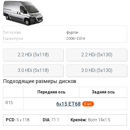
Войти на сайт
+7(812)317-
Тип кузова
фургон
17-
Год выпуска
2006–2014
52
2.2 HDi (5x118)
2.2 HDi (5x130)
Пн-
Пт:
C
3.0 HDi (5x118)
3.0 HDi (5x130)
9:00
до
Подходящие размеры дисков
21:00
Сб-
Передняя ось
Задняя ось
Вс:
C
R15
6
15 ET68
9:00
x
6 шт.
до
21:00
PCD:
5
118
DIA:
71.1
Крепёж:
болт 14x1.5
x