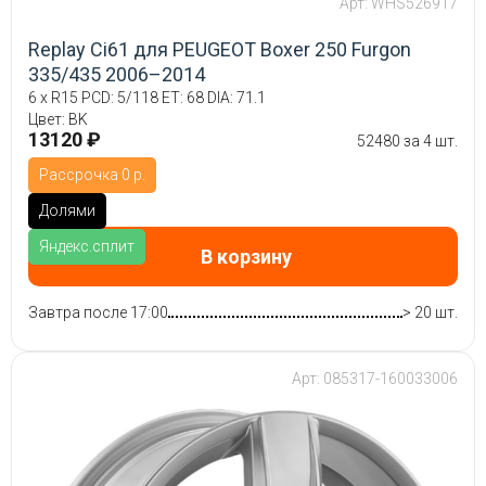
Арт: WHS526917
Replay Ci61 для PEUGEOT Boxer 250 Furgon
335/435 2006–2014
6 x R15 PCD: 5/118 ET: 68 DIA: 71.1
Цвет: BK
13120 ₽
52480 за 4 шт.
Рассрочка 0 р.
Долями
Яндекс.сплит
В корзину
Завтра после 17:00
> 20 шт.
Арт: 085317-160033006