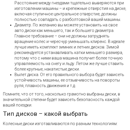
Расстояние между гнездами тщательно выверяются при
изготовлении машины – и крепежные отверстия на диске,
включая ступичное центральное отверстие, должны
полностью совпадать с разболтовкой вашей машины.
Диаметр. По желанию вы можете установить на свое
авто диски как меньшего, так и большего диаметра.
Главное требование – они не должны затруднять
вращение колес и чересчур уменьшать клиренс. В идеале
лучше иметь комплект зимних и летних дисков. Зимой
рекомендуется устанавливать катки меньшего размера,
потому что с ними ваша машина получит более точную
управляемость на снегу и льду. Летом же лучше ставить
более крупные, накатистые диски.
Вылет диска. От его правильного выбора будет зависеть
устойчивость машины, ее отзывчивость на повороты
руля, плавность движения и т.д.
Помните, что от того, насколько грамотно выбраны диски, в
значительной степени будет зависеть безопасность каждой
вашей поездки.
Тип дисков – какой выбрать
Колесные диски изготавливаются по разным технологиям: