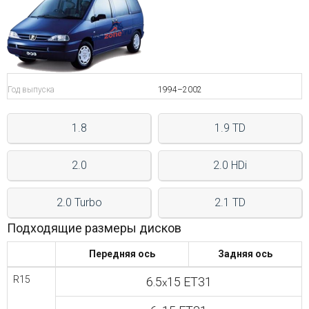
Войти на сайт
+7(812)317-
17-
Год выпуска
1994–2002
52
1.8
1.9 TD
Пн-
Пт:
C
2.0
2.0 HDi
9:00
до
21:00
2.0 Turbo
2.1 TD
Сб-
Вс:
Подходящие размеры дисков
C
9:00
Передняя ось
Задняя ось
до
21:00
R15
6.5
15 ET31
x