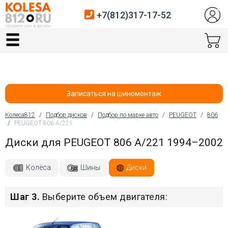
+7(812)317-17-52
Главная
Шины
Диски
Записаться на шиномонтаж
Автосервис
Колеса812
/
Подбор дисков
/
Подбор по марке авто
/
PEUGEOT
/
806
/
PEUGEOT 806 A/221
Вы здесь
Датчики давления
Диски для PEUGEOT 806 A/221 1994–2002
Услуги шиномонтажа
Колёса
Шины
Диски
Хранение шин
Шаг 3.
Выберите объем двигателя:
Покупателям
Контакты