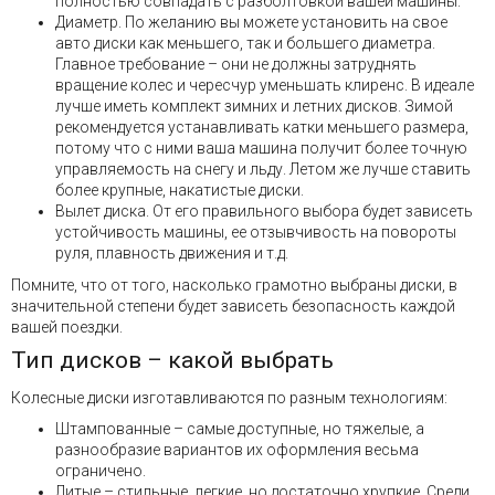
полностью совпадать с разболтовкой вашей машины.
Диаметр. По желанию вы можете установить на свое
авто диски как меньшего, так и большего диаметра.
Главное требование – они не должны затруднять
вращение колес и чересчур уменьшать клиренс. В идеале
лучше иметь комплект зимних и летних дисков. Зимой
рекомендуется устанавливать катки меньшего размера,
потому что с ними ваша машина получит более точную
управляемость на снегу и льду. Летом же лучше ставить
более крупные, накатистые диски.
Вылет диска. От его правильного выбора будет зависеть
устойчивость машины, ее отзывчивость на повороты
руля, плавность движения и т.д.
Помните, что от того, насколько грамотно выбраны диски, в
значительной степени будет зависеть безопасность каждой
вашей поездки.
Тип дисков – какой выбрать
Колесные диски изготавливаются по разным технологиям:
Штампованные – самые доступные, но тяжелые, а
разнообразие вариантов их оформления весьма
ограничено.
Литые – стильные, легкие, но достаточно хрупкие. Среди