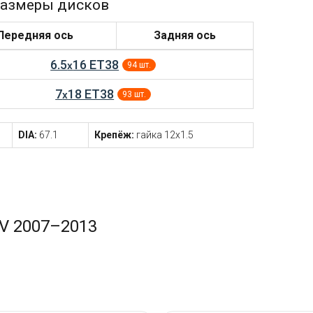
азмеры дисков
Передняя ось
Задняя ось
6.5
16 ET38
x
94 шт.
7
18 ET38
x
93 шт.
DIA:
67.1
Крепёж:
гайка 12x1.5
V 2007–2013