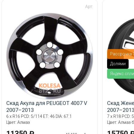
Арт:
Рассрочка 0
Долями
Яндекс.спл
Скад Акула для PEUGEOT 4007 V
Скад Жене
2007–2013
2007–201
6 x R16 PCD: 5/114 ET: 46 DIA: 67.1
7 x R18 PCD: 5
Цвет: Алмаз
Цвет: Алмаз 
11350 ₽
15750 