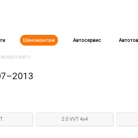
ги
Шиномонтаж
Автосервис
Автото
PEUGEOT 4007 V
07–2013
VT
2.0 VVT 4x4