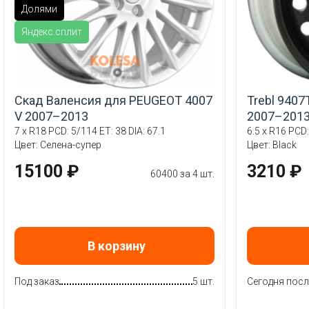
Долями
Яндекс.сплит
Скад Валенсия для PEUGEOT 4007
Trebl 940
V 2007–2013
2007–201
7 x R18 PCD: 5/114 ET: 38 DIA: 67.1
6.5 x R16 PCD:
Цвет: Селена-супер
Цвет: Black
15100 ₽
3210 ₽
60400 за 4 шт.
В корзину
Под заказ
5 шт.
Сегодня посл