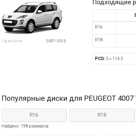
Подходящие р
R16
R18
Год выпуска
2007–2013
PCD:
5
114.3
x
Популярные диски для PEUGEOT 4007 
R16
R18
Найдено: 198 размеров