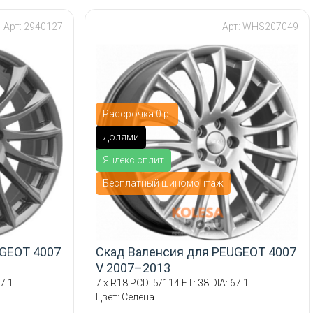
Арт: 2940127
Арт: WHS207049
Рассрочка 0 р.
Долями
Яндекс.сплит
Бесплатный шиномонтаж
UGEOT 4007
Скад Валенсия для PEUGEOT 4007
V 2007–2013
7.1
7 x R18 PCD: 5/114 ET: 38 DIA: 67.1
Цвет: Селена