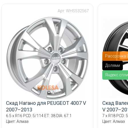
Арт: WHS532567
Рассрочка 0
Долями
Яндекс.спл
Скад Нагано для PEUGEOT 4007 V
Скад Вале
2007–2013
V 2007–20
6.5 x R16 PCD: 5/114 ET: 38 DIA: 67.1
7 x R18 PCD: 5
Цвет: Алмаз
Цвет: Алмаз