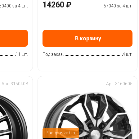
14260 ₽
60400 за 4 шт.
57040 за 4 шт.
В корзину
11 шт.
Под заказ
4 шт.
Арт: 3150408
Арт: 3160605
Рассрочка 0 р.