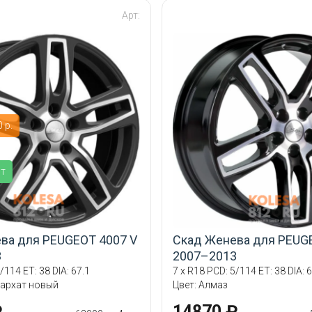
Арт:
 р.
ит
ва для PEUGEOT 4007 V
Скад Женева для PEUG
3
2007–2013
/114 ET: 38 DIA: 67.1
7 x R18 PCD: 5/114 ET: 38 DIA: 6
бархат новый
Цвет: Алмаз
₽
14870 ₽