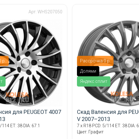
Арт: WHS207050
 р.
Рассрочка 0 р.
Долями
ит
Яндекс.сплит
нсия для PEUGEOT 4007
Скад Валенсия для PE
13
V 2007–2013
/114 ET: 38 DIA: 67.1
7 x R18 PCD: 5/114 ET: 38 DIA: 6
Цвет: Графит