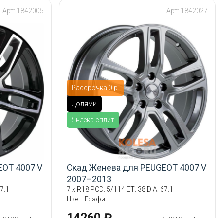
Арт: 1842005
Арт: 1842027
Рассрочка 0 р.
Долями
Яндекс.сплит
EOT 4007 V
Скад Женева для PEUGEOT 4007 V
2007–2013
7.1
7 x R18 PCD: 5/114 ET: 38 DIA: 67.1
Цвет: Графит
14260 ₽