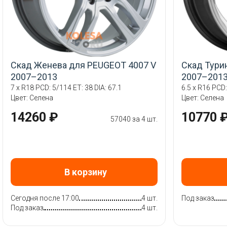
Скад Женева для PEUGEOT 4007 V
Скад Тури
2007–2013
2007–201
7 x R18 PCD: 5/114 ET: 38 DIA: 67.1
6.5 x R16 PCD:
Цвет: Селена
Цвет: Селена
14260 ₽
10770 
57040 за 4 шт.
В корзину
Сегодня после 17:00
4 шт.
Под заказ
Под заказ
4 шт.