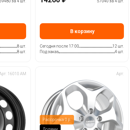
59480 за 4 шт.
57040 за 4 шт.
В корзину
8 шт.
Сегодня после 17:00
12 шт.
8 шт.
Под заказ
4 шт.
Арт: 16010 AM
Арт:
Рассрочка 0 р.
Долями