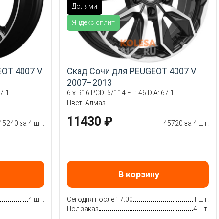
Долями
Яндекс.сплит
OT 4007 V
Скад Сочи для PEUGEOT 4007 V
2007–2013
7.1
6 x R16 PCD: 5/114 ET: 46 DIA: 67.1
Цвет: Алмаз
11430 ₽
45240 за 4 шт.
45720 за 4 шт.
В корзину
4 шт.
Сегодня после 17:00
1 шт.
Под заказ
4 шт.