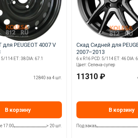
7T для PEUGEOT 4007 V
Скад Сидней для PEUGE
3
2007–2013
 5/114 ET: 38 DIA: 67.1
6 x R16 PCD: 5/114 ET: 46 DIA: 6
Цвет: Селена-супер
11310 ₽
12840 за 4 шт.
В корзину
В корзину
е 17:00
> 20 шт.
Под заказ