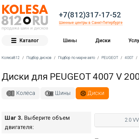
+7(812)317-17-52
Шинные центры в Санкт-Петербурге
Каталог
Шины
Диски
Услу
Колеса812
/
Подбор дисков
/
Подбор по марке авто
/
PEUGEOT
/
4007
/
Вы здесь
Диски для PEUGEOT 4007 V 20
Колёса
Шины
Диски
Шаг 3.
Выберите объем
2.0 V
двигателя: