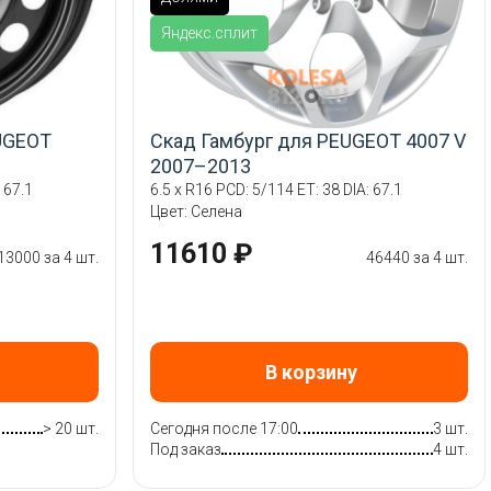
Яндекс.сплит
UGEOT
Скад Гамбург для PEUGEOT 4007 V
2007–2013
 67.1
6.5 x R16 PCD: 5/114 ET: 38 DIA: 67.1
Цвет: Селена
11610 ₽
13000 за 4 шт.
46440 за 4 шт.
В корзину
> 20 шт.
Сегодня после 17:00
3 шт.
Под заказ
4 шт.