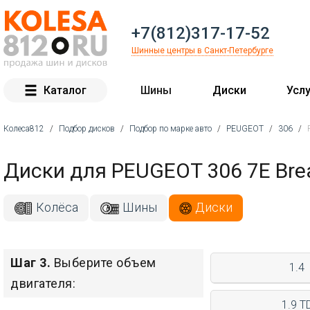
+7(812)317-17-52
Шинные центры в Санкт-Петербурге
Каталог
Шины
Диски
Услу
Колеса812
/
Подбор дисков
/
Подбор по марке авто
/
PEUGEOT
/
306
/
Вы здесь
Диски для PEUGEOT 306 7E Bre
Колёса
Шины
Диски
Шаг 3.
Выберите объем
1.4
двигателя:
1.9 T