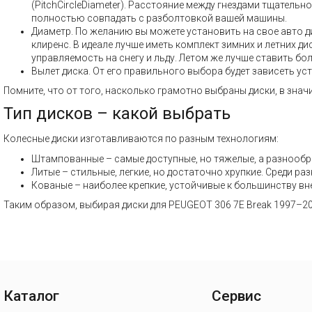
(PitchCircleDiameter). Расстояние между гнездами тщатель
полностью совпадать с разболтовкой вашей машины.
Диаметр. По желанию вы можете установить на свое авто ди
клиренс. В идеале лучше иметь комплект зимних и летних 
управляемость на снегу и льду. Летом же лучше ставить бол
Вылет диска. От его правильного выбора будет зависеть ус
Помните, что от того, насколько грамотно выбраны диски, в знач
Тип дисков – какой выбрать
Колесные диски изготавливаются по разным технологиям:
Штампованные – самые доступные, но тяжелые, а разнообр
Литые – стильные, легкие, но достаточно хрупкие. Среди 
Кованые – наиболее крепкие, устойчивые к большинству вн
Таким образом, выбирая диски для PEUGEOT 306 7E Break 1997–20
Каталог
Сервис