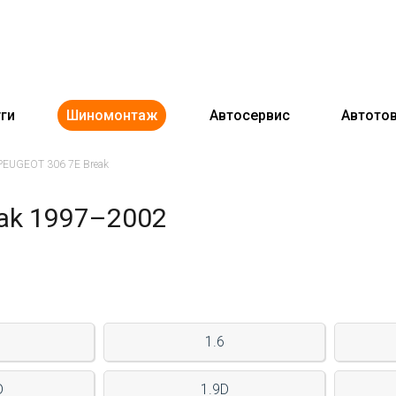
ги
Шиномонтаж
Автосервис
Автото
PEUGEOT 306 7E Break
ak 1997–2002
1.6
D
1.9D