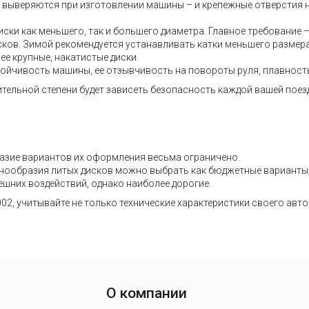
но выверяются при изготовлении машины – и крепежные отверстия 
ски как меньшего, так и большего диаметра. Главное требование 
дисков. Зимой рекомендуется устанавливать катки меньшего размер
ее крупные, накатистые диски.
тойчивость машины, ее отзывчивость на повороты руля, плавность 
ительной степени будет зависеть безопасность каждой вашей поез
азие вариантов их оформления весьма ограничено.
разнообразия литых дисков можно выбрать как бюджетные варианты
ешних воздействий, однако наиболее дорогие.
02, учитывайте не только технические характеристики своего авт
О компании