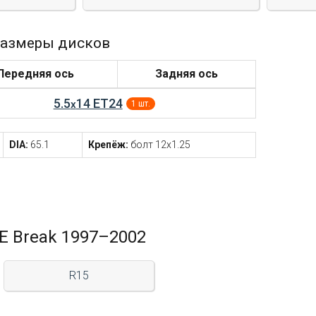
азмеры дисков
Передняя ось
Задняя ось
5.5
14 ET24
x
1 шт.
DIA:
65.1
Крепёж:
болт 12x1.25
E Break 1997–2002
R15