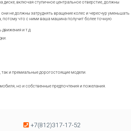
на диске, включая ступичное центральное отверстие, должны
– они не должны затруднять вращение колес и чересчур уменьшать
а, потому что с ними ваша машина получит более точную
движения и т.д.
дки.
, так и премиальные дорогостоящие модели.
омобиля, но и собственные предпочтения и пожелания.
+7(812)317-17-52