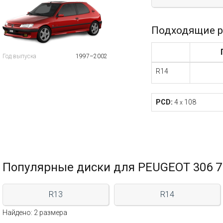
Подходящие р
Год выпуска
1997–2002
R14
PCD:
4
108
x
Популярные диски для PEUGEOT 306 7
R13
R14
Найдено: 2 размера