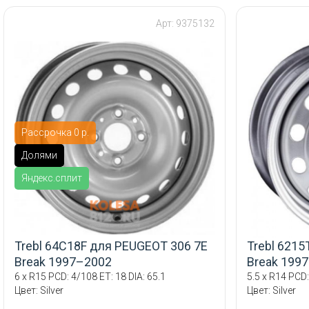
Арт: 9375132
Рассрочка 0 р.
Долями
Яндекс.сплит
Trebl 64C18F для PEUGEOT 306 7E
Trebl 621
Break 1997–2002
Break 199
6 x R15 PCD: 4/108 ET: 18 DIA: 65.1
5.5 x R14 PCD:
Цвет: Silver
Цвет: Silver