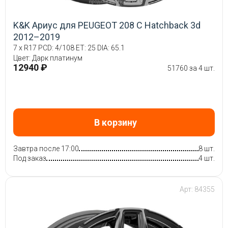
K&K Ариус для PEUGEOT 208 C Hatchback 3d
2012–2019
7 x R17 PCD: 4/108 ET: 25 DIA: 65.1
Цвет: Дарк платинум
12940 ₽
51760 за 4 шт.
В корзину
Завтра после 17:00
8 шт.
Под заказ
4 шт.
Арт: 84355