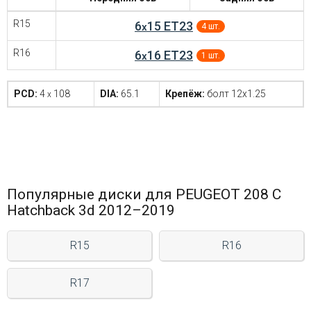
R15
6
15 ET23
x
4 шт.
R16
6
16 ET23
x
1 шт.
PCD:
4
108
DIA:
65.1
Крепёж:
болт 12x1.25
x
Популярные диски для PEUGEOT 208 C
Hatchback 3d 2012–2019
R15
R16
R17