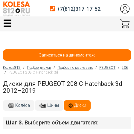
+7(812)317-17-52
Главная
Шины
Диски
Записаться на шиномонтаж
Автосервис
Колеса812
/
Подбор дисков
/
Подбор по марке авто
/
PEUGEOT
/
208
/
PEUGEOT 208 C Hatchback 3d
Вы здесь
Датчики давления
Диски для PEUGEOT 208 C Hatchback 3d
2012–2019
Услуги шиномонтажа
Хранение шин
Колёса
Шины
Диски
Покупателям
Шаг 3.
Выберите объем двигателя:
Контакты