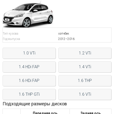
Войти на сайт
+7(812)317-
17-
Тип кузова
хэтчбек
Год выпуска
2012–2016
52
Пн-
Пт:
1.0 VTi
1.2 VTi
C
9:00
1.4 HDi FAP
1.4 VTi
до
21:00
Сб-
1.6 HDi FAP
1.6 THP
Вс:
C
9:00
1.6 THP GTi
1.6 VTi
до
21:00
Подходящие размеры дисков
Передняя ось
Задняя ось