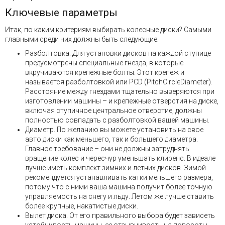
Ключевые параметры
Итак, по каким критериям выбирать колесные диски? Самыми
главными среди них должны быть следующие:
Разболтовка. Для установки дисков на каждой ступице
предусмотрены специальные гнезда, в которые
вкручиваются крепежные болты. Этот крепеж и
называется разболтовкой или PCD (PitchCircleDiameter).
Расстояние между гнездами тщательно выверяются при
изготовлении машины – и крепежные отверстия на диске,
включая ступичное центральное отверстие, должны
полностью совпадать с разболтовкой вашей машины.
Диаметр. По желанию вы можете установить на свое
авто диски как меньшего, так и большего диаметра.
Главное требование – они не должны затруднять
вращение колес и чересчур уменьшать клиренс. В идеале
лучше иметь комплект зимних и летних дисков. Зимой
рекомендуется устанавливать катки меньшего размера,
потому что с ними ваша машина получит более точную
управляемость на снегу и льду. Летом же лучше ставить
более крупные, накатистые диски.
Вылет диска. От его правильного выбора будет зависеть