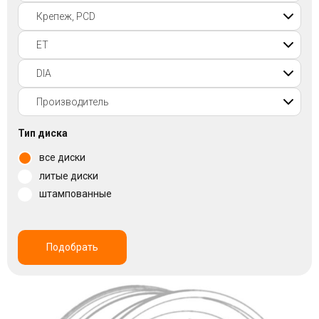
Войти на сайт
+7(812)317-
17-
52
Пн-
Тип диска
Пт:
все диски
C
9:00
литые диски
до
штампованные
21:00
Сб-
Вс:
C
Подобрать
9:00
до
21:00