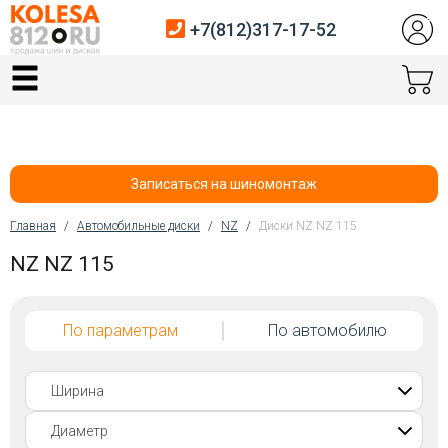
+7(812)317-17-52
Главная
Шины
Диски
Записаться на шиномонтаж
Автосервис
Главная
/
Автомобильные диски
/
NZ
/
Диски NZ NZ 115
Вы здесь
NZ NZ 115
Датчики давления
Услуги шиномонтажа
По параметрам
По автомобилю
Хранение шин
Покупателям
Контакты