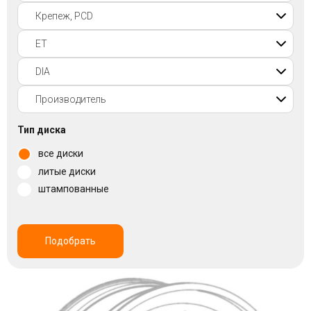
Войти на сайт
+7(812)317-
17-
52
Пн-
Тип диска
Пт:
все диски
C
9:00
литые диски
до
штампованные
21:00
Сб-
Вс:
C
Подобрать
9:00
до
21:00