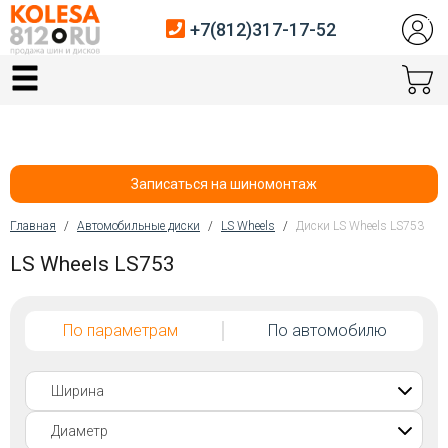
+7(812)317-17-52
Главная
Шины
Диски
Записаться на шиномонтаж
Автосервис
Главная
/
Автомобильные диски
/
LS Wheels
/
Диски LS Wheels LS753
Вы здесь
LS Wheels LS753
Датчики давления
Услуги шиномонтажа
По параметрам
По автомобилю
Хранение шин
Покупателям
Контакты