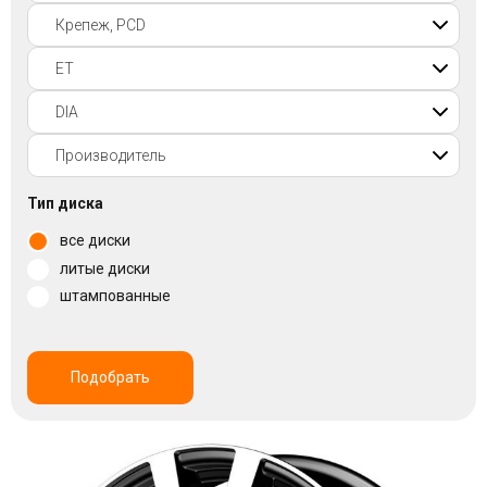
Войти на сайт
+7(812)317-
17-
52
Пн-
Тип диска
Пт:
все диски
C
9:00
литые диски
до
штампованные
21:00
Сб-
Вс:
C
Подобрать
9:00
до
21:00