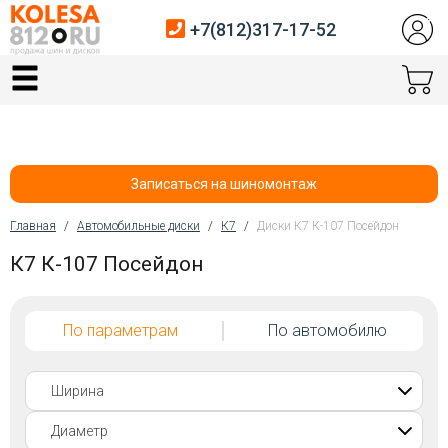
+7(812)317-17-52
Главная
Шины
Диски
Записаться на шиномонтаж
Автосервис
Главная
/
Автомобильные диски
/
К7
/
Диски К7 К-107 Посейдон
Вы здесь
К7 К-107 Посейдон
Датчики давления
Услуги шиномонтажа
По параметрам
По автомобилю
Хранение шин
Покупателям
Контакты