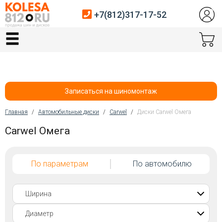
+7(812)317-17-52
Главная
Шины
Диски
Записаться на шиномонтаж
Автосервис
Главная
/
Автомобильные диски
/
Carwel
/
Диски Carwel Омега
Вы здесь
Carwel Омега
Датчики давления
Услуги шиномонтажа
По параметрам
По автомобилю
Хранение шин
Покупателям
Контакты