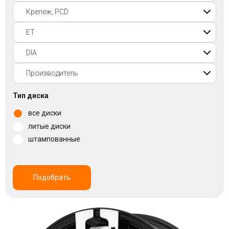
Войти на сайт
+7(812)317-
17-
52
Пн-
Тип диска
Пт:
все диски
C
9:00
литые диски
до
штампованные
21:00
Сб-
Вс:
C
Подобрать
9:00
до
21:00