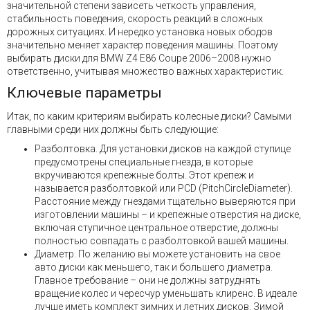
значительной степени зависеть четкость управления,
стабильность поведения, скорость реакций в сложных
дорожных ситуациях. И нередко установка новых ободов
значительно меняет характер поведения машины. Поэтому
выбирать диски для BMW Z4 E86 Coupe 2006–2008 нужно
ответственно, учитывая множество важных характеристик.
Ключевые параметры
Итак, по каким критериям выбирать колесные диски? Самыми
главными среди них должны быть следующие:
Разболтовка. Для установки дисков на каждой ступице
предусмотрены специальные гнезда, в которые
вкручиваются крепежные болты. Этот крепеж и
называется разболтовкой или PCD (PitchCircleDiameter).
Расстояние между гнездами тщательно выверяются при
изготовлении машины – и крепежные отверстия на диске,
включая ступичное центральное отверстие, должны
полностью совпадать с разболтовкой вашей машины.
Диаметр. По желанию вы можете установить на свое
авто диски как меньшего, так и большего диаметра.
Главное требование – они не должны затруднять
вращение колес и чересчур уменьшать клиренс. В идеале
лучше иметь комплект зимних и летних дисков. Зимой