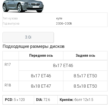
Войти на сайт
Тип кузова
купе
+7(812)317-
Год выпуска
2006–2008
17-
3.0i
52
Подходящие размеры дисков
Пн-
Пт:
C
Передняя ось
Задняя ось
9:00
до
R17
8
17 ET46
x
21:00
Сб-
8
17 ET46
8.5
17 ET50
x
x
Вс:
C
R18
8
18 ET47
8.5
18 ET50
x
x
9:00
до
21:00
PCD:
5
120
DIA:
72.6
Крепёж:
болт 12x1.5
x