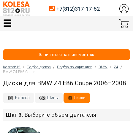
+7(812)317-17-52
Главная
Шины
Диски
Записаться на шиномонтаж
Автосервис
Колеса812
/
Подбор дисков
/
Подбор по марке авто
/
BMW
/
Z4
/
BMW Z4 E86 Coupe
Вы здесь
Датчики давления
Диски для BMW Z4 E86 Coupe 2006–2008
Услуги шиномонтажа
Колёса
Шины
Диски
Хранение шин
Шаг 3.
Выберите объем двигателя:
Покупателям
Контакты