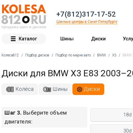
+7(812)317-17-52
Шинные центры в Санкт-Петербурге
Каталог
Шины
Диски
Услу
Колеса812
/
Подбор дисков
/
Подбор по марке авто
/
BMW
/
X3
/
BMW 
Вы здесь
Диски для BMW X3 E83 2003–2
Колёса
Шины
Диски
Шаг 3.
Выберите объем
18d
двигателя:
30d