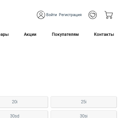
Войти
Регистрация
вары
Акции
Покупателям
Контакты
20i
25i
30sd
30si