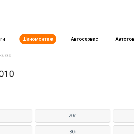
ги
Шиномонтаж
Автосервис
Автото
X3 E83
010
20d
30i