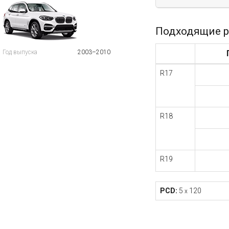
Подходящие р
Год выпуска
2003–2010
R17
R18
R19
PCD:
5
120
x