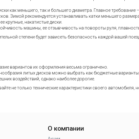
ски как меньшего, так и большего диаметра. Главное требование 
дисков. Зимой рекомендуется устанавливать катки меньшего размер
ее крупные, накатистые диски.
тойчивость машины, ее отзывчивость на повороты руля, плавность 
ительной степени будет зависеть безопасность каждой вашей поез
азие вариантов их оформления весьма ограничено.
разнообразия литых дисков можно выбрать как бюджетные варианты
ешних воздействий, однако наиболее дорогие.
айте не только технические характеристики своего автомобиля, н
О компании
Акции