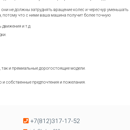
– они не должны затруднять вращение колес и чересчур уменьшать
а, потому что с ними ваша машина получит более точную
движения и т.д.
дки.
, так и премиальные дорогостоящие модели.
о и собственные предпочтения и пожелания.
+7(812)317-17-52