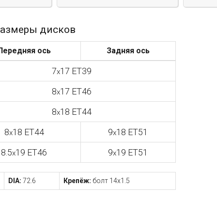
азмеры дисков
Передняя ось
Задняя ось
7
17 ET39
x
8
17 ET46
x
8
18 ET44
x
8
18 ET44
9
18 ET51
x
x
8.5
19 ET46
9
19 ET51
x
x
DIA:
72.6
Крепёж:
болт 14x1.5