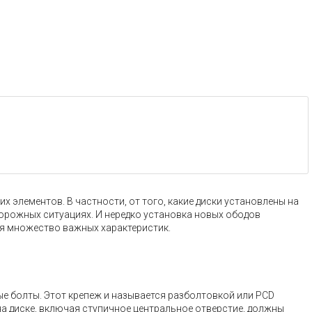
 элементов. В частности, от того, какие диски установлены на
дорожных ситуациях. И нередко установка новых ободов
ая множество важных характеристик.
ые болты. Этот крепеж и называется разболтовкой или PCD
на диске, включая ступичное центральное отверстие, должны