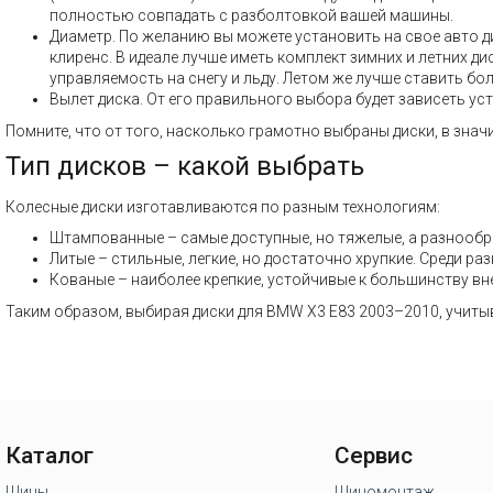
полностью совпадать с разболтовкой вашей машины.
Диаметр. По желанию вы можете установить на свое авто ди
клиренс. В идеале лучше иметь комплект зимних и летних 
управляемость на снегу и льду. Летом же лучше ставить бол
Вылет диска. От его правильного выбора будет зависеть ус
Помните, что от того, насколько грамотно выбраны диски, в знач
Тип дисков – какой выбрать
Колесные диски изготавливаются по разным технологиям:
Штампованные – самые доступные, но тяжелые, а разнообр
Литые – стильные, легкие, но достаточно хрупкие. Среди 
Кованые – наиболее крепкие, устойчивые к большинству вн
Таким образом, выбирая диски для BMW X3 E83 2003–2010, учитыв
Каталог
Сервис
Шины
Шиномонтаж