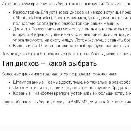
Итак, по каким критериям выбирать колесные диски? Самыми гла
Разболтовка. Для установки дисков на каждой ступице пре
(PitchCircleDiameter). Расстояние между гнездами тщатель
полностью совпадать с разболтовкой вашей машины.
Диаметр. По желанию вы можете установить на свое авто ди
клиренс. В идеале лучше иметь комплект зимних и летних 
управляемость на снегу и льду. Летом же лучше ставить бол
Вылет диска. От его правильного выбора будет зависеть ус
Помните, что от того, насколько грамотно выбраны диски, в знач
Тип дисков – какой выбрать
Колесные диски изготавливаются по разным технологиям:
Штампованные – самые доступные, но тяжелые, а разнообр
Литые – стильные, легкие, но достаточно хрупкие. Среди 
Кованые – наиболее крепкие, устойчивые к большинству вн
Таким образом, выбирая диски для BMW M2 , учитывайте не тольк