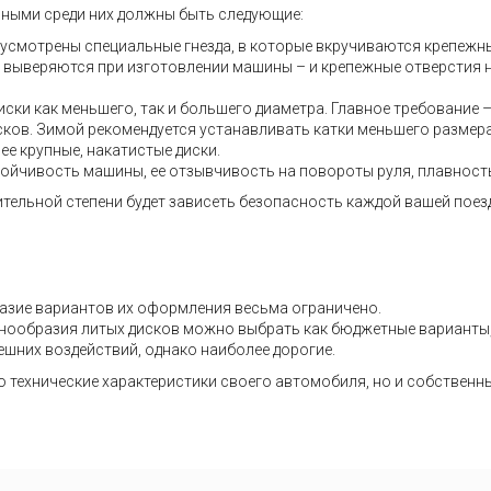
вными среди них должны быть следующие:
дусмотрены специальные гнезда, в которые вкручиваются крепежн
но выверяются при изготовлении машины – и крепежные отверстия 
ски как меньшего, так и большего диаметра. Главное требование 
дисков. Зимой рекомендуется устанавливать катки меньшего размер
ее крупные, накатистые диски.
тойчивость машины, ее отзывчивость на повороты руля, плавность 
ительной степени будет зависеть безопасность каждой вашей поез
азие вариантов их оформления весьма ограничено.
разнообразия литых дисков можно выбрать как бюджетные варианты
ешних воздействий, однако наиболее дорогие.
о технические характеристики своего автомобиля, но и собственн