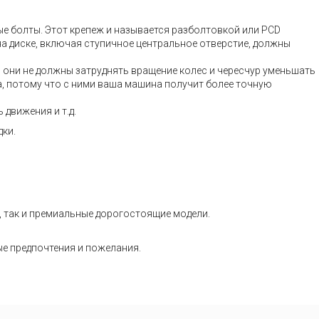
ые болты. Этот крепеж и называется разболтовкой или PCD
на диске, включая ступичное центральное отверстие, должны
– они не должны затруднять вращение колес и чересчур уменьшать
а, потому что с ними ваша машина получит более точную
движения и т.д.
дки.
, так и премиальные дорогостоящие модели.
ые предпочтения и пожелания.