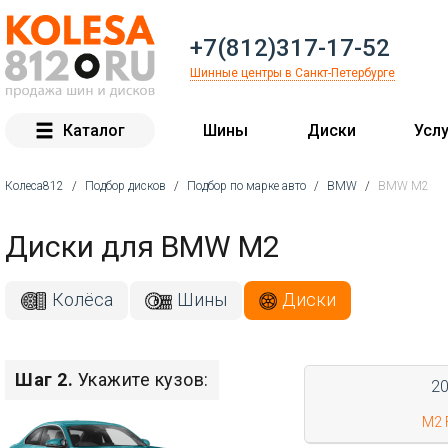
+7(812)317-17-52
Шинные центры в Санкт-Петербурге
Каталог
Шины
Диски
Услу
Колеса812
/
Подбор дисков
/
Подбор по марке авто
/
BMW
/
BMW M2
Вы здесь
Диски для BMW M2
Колёса
Шины
Диски
Шаг 2.
Укажите кузов:
2
M2 