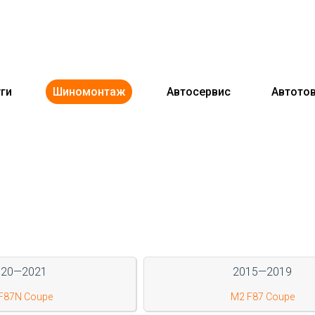
ги
Шиномонтаж
Автосервис
Автото
020—2021
2015—2019
F87N Coupe
M2 F87 Coupe