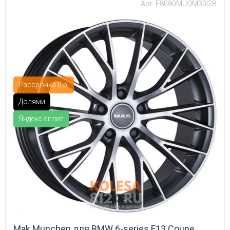
Арт: F8080MUQM30I2B
Рассрочка 0 р.
Долями
Яндекс.сплит
Mak Munchen для BMW 6-series F13 Coupe