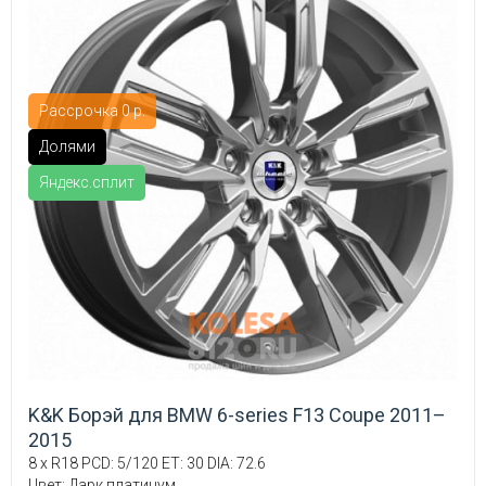
Рассрочка 0 р.
Долями
Яндекс.сплит
K&K Борэй для BMW 6-series F13 Coupe 2011–
2015
8 x R18 PCD: 5/120 ET: 30 DIA: 72.6
Цвет: Дарк платинум