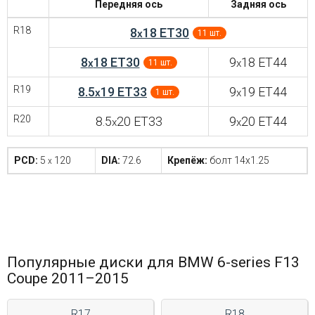
Передняя ось
Задняя ось
R18
8
18 ET30
x
11 шт.
8
18 ET30
9
18 ET44
x
x
11 шт.
R19
8.5
19 ET33
9
19 ET44
x
x
1 шт.
R20
8.5
20 ET33
9
20 ET44
x
x
PCD:
5
120
DIA:
72.6
Крепёж:
болт 14x1.25
x
Популярные диски для BMW 6-series F13
Coupe 2011–2015
R17
R18