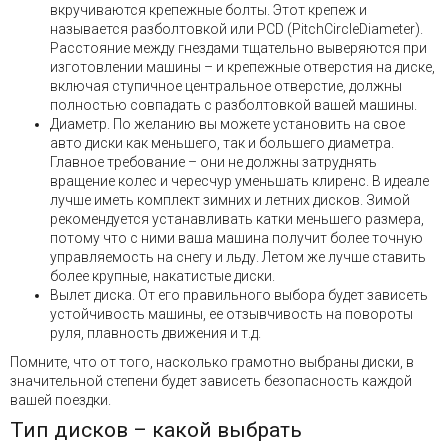
вкручиваются крепежные болты. Этот крепеж и
называется разболтовкой или PCD (PitchCircleDiameter).
Расстояние между гнездами тщательно выверяются при
изготовлении машины – и крепежные отверстия на диске,
включая ступичное центральное отверстие, должны
полностью совпадать с разболтовкой вашей машины.
Диаметр. По желанию вы можете установить на свое
авто диски как меньшего, так и большего диаметра.
Главное требование – они не должны затруднять
вращение колес и чересчур уменьшать клиренс. В идеале
лучше иметь комплект зимних и летних дисков. Зимой
рекомендуется устанавливать катки меньшего размера,
потому что с ними ваша машина получит более точную
управляемость на снегу и льду. Летом же лучше ставить
более крупные, накатистые диски.
Вылет диска. От его правильного выбора будет зависеть
устойчивость машины, ее отзывчивость на повороты
руля, плавность движения и т.д.
Помните, что от того, насколько грамотно выбраны диски, в
значительной степени будет зависеть безопасность каждой
вашей поездки.
Тип дисков – какой выбрать