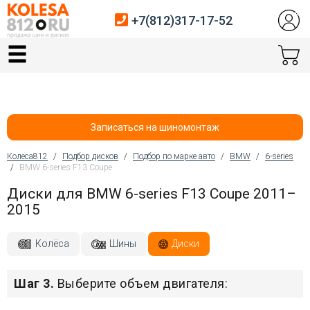
+7(812)317-17-52
Главная
Шины
Диски
Записаться на шиномонтаж
Автосервис
Колеса812
/
Подбор дисков
/
Подбор по марке авто
/
BMW
/
6-series
/
BMW 6-series F13 Coupe
Вы здесь
Датчики давления
Диски для BMW 6-series F13 Coupe 2011–
2015
Услуги шиномонтажа
Хранение шин
Колёса
Шины
Диски
Покупателям
Шаг 3.
Выберите объем двигателя:
Контакты