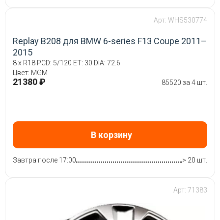
Арт: WHS530774
Replay B208 для BMW 6-series F13 Coupe 2011–
2015
8 x R18 PCD: 5/120 ET: 30 DIA: 72.6
Цвет: MGM
21380 ₽
85520 за 4 шт.
В корзину
Завтра после 17:00
> 20 шт.
Арт: 71383