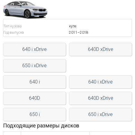
Войти на сайт
Тип кузова
купе
+7(812)317-
Год выпуска
2011–2018
17-
52
640 i xDrive
640D xDrive
Пн-
Пт:
650 i xDrive
C
9:00
до
640 i
640 i xDrive
21:00
Сб-
Вс:
640D
640D xDrive
C
9:00
до
650 i
650 i xDrive
21:00
Подходящие размеры дисков