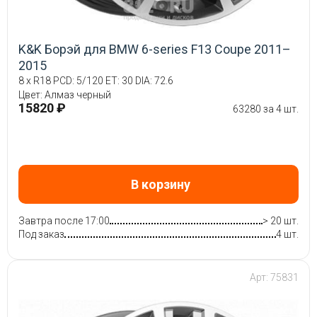
K&K Борэй для BMW 6-series F13 Coupe 2011–
2015
8 x R18 PCD: 5/120 ET: 30 DIA: 72.6
Цвет: Алмаз черный
15820 ₽
63280 за 4 шт.
В корзину
Завтра после 17:00
> 20 шт.
Под заказ
4 шт.
Арт: 75831