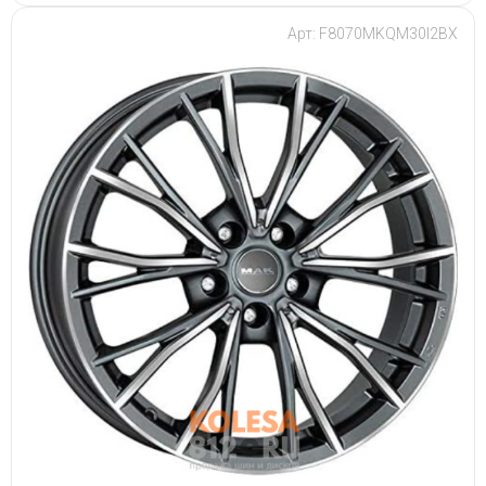
Арт: F8070MKQM30I2BX