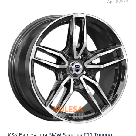
Арт: 82653
K&K Бартон для BMW 5-series F11 Touring