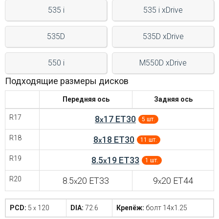
535 i
535 i xDrive
535D
535D xDrive
550 i
M550D xDrive
Подходящие размеры дисков
Передняя ось
Задняя ось
R17
8
17 ET30
x
5 шт.
R18
8
18 ET30
x
11 шт.
R19
8.5
19 ET33
x
1 шт.
R20
8.5
20 ET33
9
20 ET44
x
x
PCD:
5
120
DIA:
72.6
Крепёж:
болт 14x1.25
x