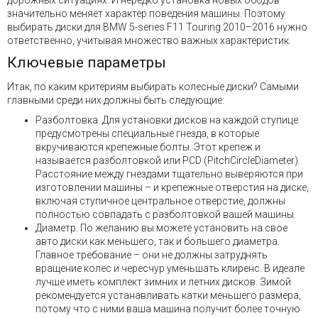
дорожных ситуациях. И нередко установка новых ободов
значительно меняет характер поведения машины. Поэтому
выбирать диски для BMW 5-series F11 Touring 2010–2016 нужно
ответственно, учитывая множество важных характеристик.
Ключевые параметры
Итак, по каким критериям выбирать колесные диски? Самыми
главными среди них должны быть следующие:
Разболтовка. Для установки дисков на каждой ступице
предусмотрены специальные гнезда, в которые
вкручиваются крепежные болты. Этот крепеж и
называется разболтовкой или PCD (PitchCircleDiameter).
Расстояние между гнездами тщательно выверяются при
изготовлении машины – и крепежные отверстия на диске,
включая ступичное центральное отверстие, должны
полностью совпадать с разболтовкой вашей машины.
Диаметр. По желанию вы можете установить на свое
авто диски как меньшего, так и большего диаметра.
Главное требование – они не должны затруднять
вращение колес и чересчур уменьшать клиренс. В идеале
лучше иметь комплект зимних и летних дисков. Зимой
рекомендуется устанавливать катки меньшего размера,
потому что с ними ваша машина получит более точную