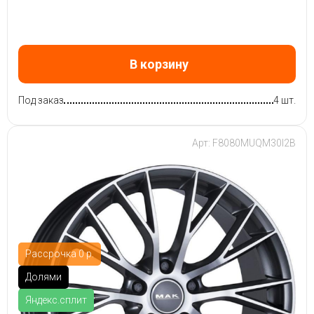
В корзину
Под заказ
4 шт.
Арт: F8080MUQM30I2B
Рассрочка 0 р.
Долями
Яндекс.сплит