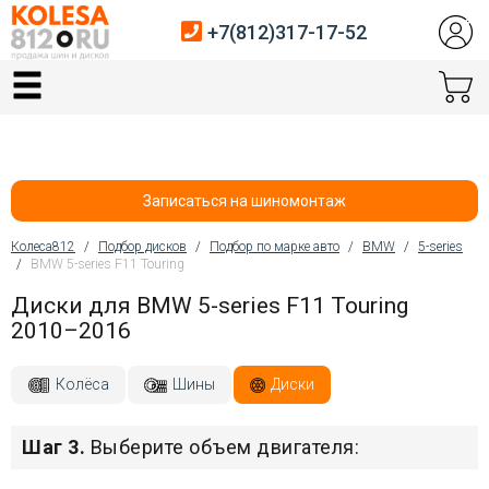
+7(812)317-17-52
Главная
Шины
Диски
Записаться на шиномонтаж
Автосервис
Колеса812
/
Подбор дисков
/
Подбор по марке авто
/
BMW
/
5-series
/
BMW 5-series F11 Touring
Вы здесь
Датчики давления
Диски для BMW 5-series F11 Touring
2010–2016
Услуги шиномонтажа
Хранение шин
Колёса
Шины
Диски
Покупателям
Шаг 3.
Выберите объем двигателя:
Контакты