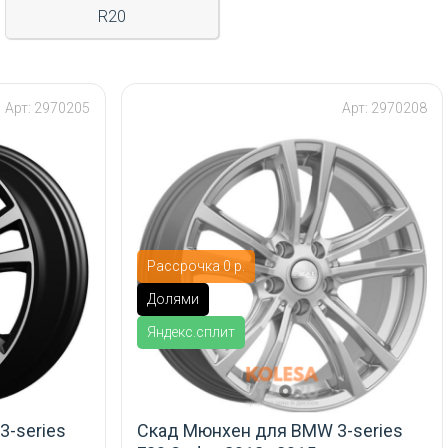
R20
Арт: 2970205
Арт: 2970208
Рассрочка 0 р.
Долями
Яндекс.сплит
-series
Скад Мюнхен для BMW 3-series