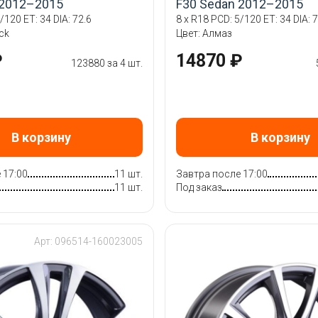
 2012–2015
F30 Sedan 2012–2015
/120 ET: 34 DIA: 72.6
8 x R18 PCD: 5/120 ET: 34 DIA: 7
ack
Цвет: Алмаз
₽
14870 ₽
123880 за 4 шт.
В корзину
В корзину
 17:00
11 шт.
Завтра после 17:00
11 шт.
Под заказ
Арт: 096514-160023005