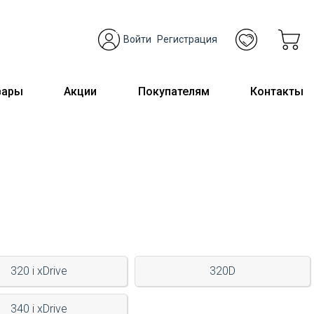
Войти
Регистрация
вары
Акции
Покупателям
Контакты
320 i xDrive
320D
340 i xDrive