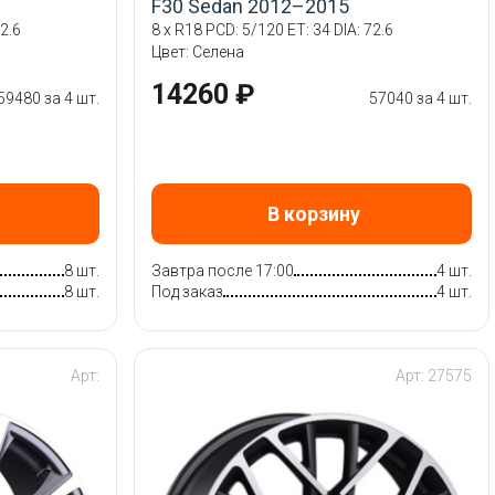
F30 Sedan 2012–2015
2.6
8 x R18 PCD: 5/120 ET: 34 DIA: 72.6
Цвет: Селена
14260 ₽
59480 за 4 шт.
57040 за 4 шт.
В корзину
8 шт.
Завтра после 17:00
4 шт.
8 шт.
Под заказ
4 шт.
Арт:
Арт: 27575