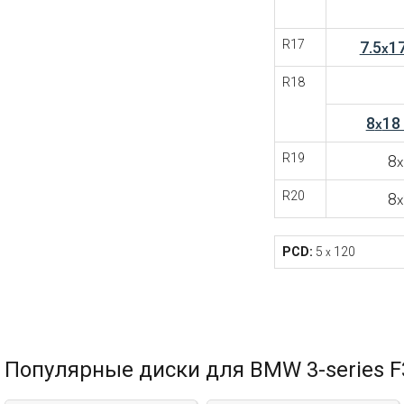
R17
7.5
1
x
R18
8
18
x
R19
8
x
R20
8
x
PCD:
5
120
x
Популярные диски для BMW 3-series F