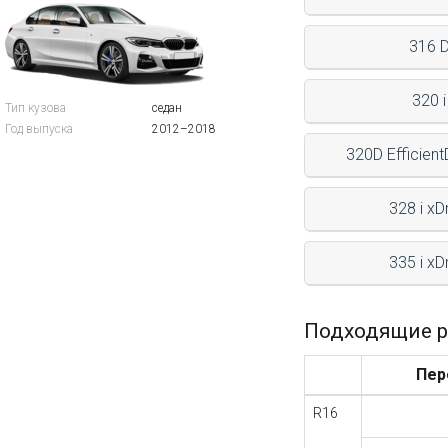
316 
320 i
Тип кузова
седан
Год выпуска
2012–2018
320D Efficien
328 i xD
335 i xD
Подходящие р
Пер
R16