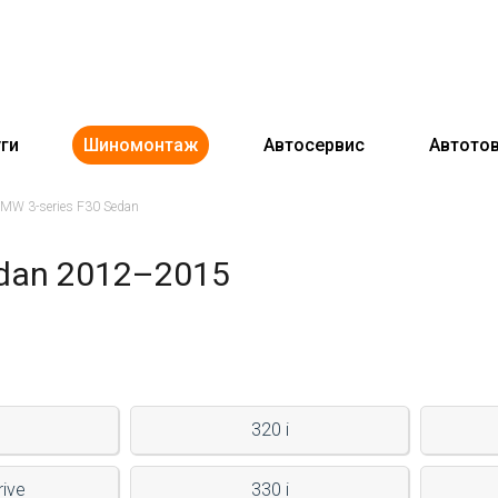
ги
Шиномонтаж
Автосервис
Автото
MW 3-series F30 Sedan
edan 2012–2015
320 i
rive
330 i