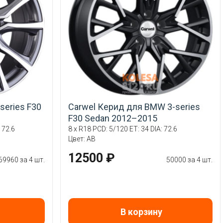
series F30
Carwel Керид для BMW 3-series
F30 Sedan 2012–2015
 72.6
8 x R18 PCD: 5/120 ET: 34 DIA: 72.6
Цвет: AB
12500 ₽
69960 за 4 шт.
50000 за 4 шт.
В корзину