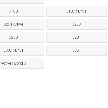
318D
318D xDrive
320 i xDrive
320D
325D
328 i
330D xDrive
335 i
Active Hybrid 3