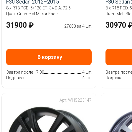
F30 Sedan 2012–2015
F30 Sedan
8 x R18 PCD: 5/120 ET: 34 DIA: 72.6
8 x R18 PCD: 5
Цвет: Gunmetal Mirror Face
Цвет: Matt Bl
31900 ₽
30970 
127600 за 4 шт.
В корзину
Завтра после 17:00
4 шт.
Завтра после
Под заказ
4 шт.
Под заказ
Арт: WHS223147