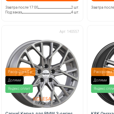
Завтра после 17:00
2 шт.
Завтра после
Под заказ
4 шт.
Арт: 140557
Рассрочка 0 р.
Рассрочка 0
Долями
Долями
Яндекс.сплит
Яндекс.спл
Carwel Керид для BMW 3-series
K&K Омаха