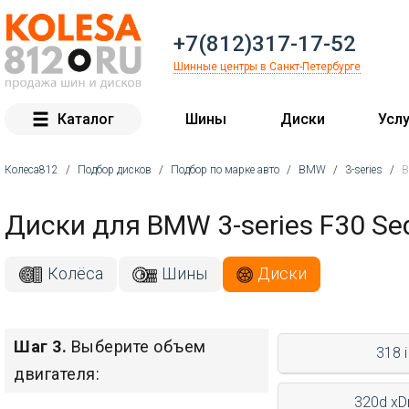
+7(812)317-17-52
Шинные центры в Санкт-Петербурге
Каталог
Шины
Диски
Услу
Колеса812
/
Подбор дисков
/
Подбор по марке авто
/
BMW
/
3-series
/
B
Вы здесь
Диски для BMW 3-series F30 S
Колёса
Шины
Диски
Шаг 3.
Выберите объем
318 i
двигателя:
320d xD