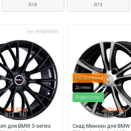
R18
R19
Арт: WHS097960
Рассрочка 0 р.
Долями
Яндекс.сплит
en для BMW 3-series
Скад Мюнхен для BMW 3