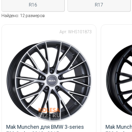
R16
R17
Найдено: 12 размеров
Арт: WHS101873
Mak Munchen для BMW 3-series
Mak Munch