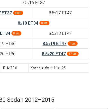
7.5
16 ET37
x
7 ET37
8.5
17 ET47
x
4 шт.
8
18 ET34
x
8 шт.
 ET34
8.5
18 ET47
x
8 шт.
19 ET36
8.5
19 ET47
x
1 шт.
20 ET36
8.5
20 ET47
x
17 шт.
DIA:
72.6
Крепёж:
болт 14x1.25
30 Sedan 2012–2015