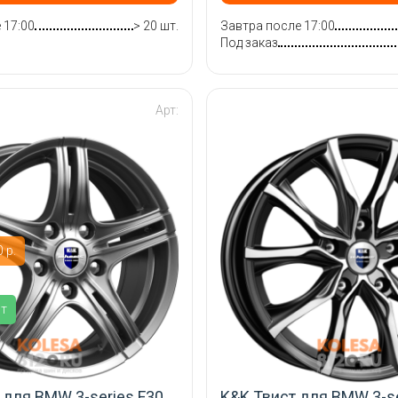
 17:00
> 20 шт.
Завтра после 17:00
Под заказ
Арт:
 р.
ит
 для BMW 3-series F30
K&K Твист для BMW 3-se