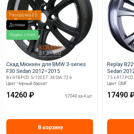
Рассрочка 0 р.
Долями
Яндекс.сплит
Скад Мюнхен для BMW 3-series
Replay B22
F30 Sedan 2012–2015
Sedan 201
8 x R18 PCD: 5/120 ET: 34 DIA: 72.6
7.5 x R17 PCD:
Цвет: Черный бархат
Цвет: GMF
14260 ₽
17490 
57040 за 4 шт.
В корзину