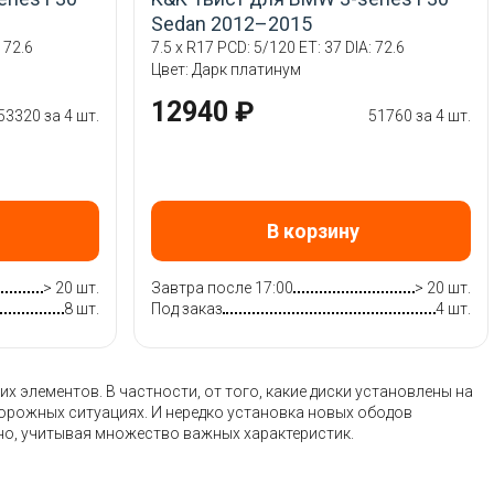
Sedan 2012–2015
 72.6
7.5 x R17 PCD: 5/120 ET: 37 DIA: 72.6
Цвет: Дарк платинум
12940 ₽
53320 за 4 шт.
51760 за 4 шт.
В корзину
> 20 шт.
Завтра после 17:00
> 20 шт.
8 шт.
Под заказ
4 шт.
 элементов. В частности, от того, какие диски установлены на
дорожных ситуациях. И нередко установка новых ободов
но, учитывая множество важных характеристик.