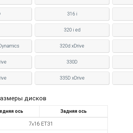
D
316 i
320 i ed
tDynamics
320d xDrive
rive
330D
rive
335D xDrive
азмеры дисков
едняя ось
Задняя ось
7
16 ET31
x