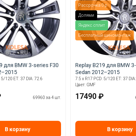
Рассрочка 0 р.
Долями
Яндекс.сплит
Бесплатный шиномонтаж
9 для BMW 3-series F30
Replay B219 для BMW 3-
2–2015
Sedan 2012–2015
 5/120 ET: 37 DIA: 72.6
7.5 x R17 PCD: 5/120 ET: 37 DIA:
Цвет: GMF
₽
17490 ₽
69960 за 4 шт.
В корзину
В корзину