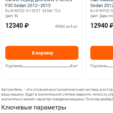
F30 Sedan 2012–2015
Sedan 201
8 x R18 PCD: 5/120 ET: 34 DIA: 72.6
8 x R18 PCD: 5
Цвет: BL
Цвет: Дарк п
12340 ₽
12940 
49360 за 4 шт.
В корзину
Под заказ
8 шт.
Под заказ
Автомобиль – это сложная многокомпонентная система, в которой
вашу машину, будет в значительной степени зависеть четкость у
значительно меняет характер поведения машины. Поэтому выбира
Ключевые параметры