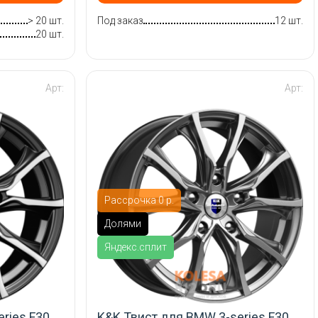
> 20 шт.
Под заказ
12 шт.
20 шт.
Арт:
Арт:
Рассрочка 0 р.
Долями
Яндекс.сплит
ries F30
K&K Твист для BMW 3-series F30