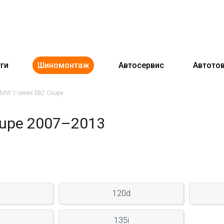
ги
Шиномонтаж
Автосервис
Автото
MW 1-series E82 Coupe
oupe 2007–2013
120d
135i