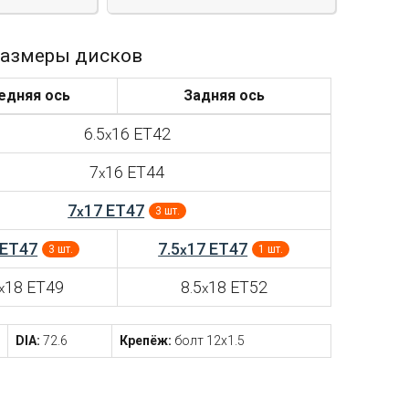
азмеры дисков
едняя ось
Задняя ось
6.5
16 ET42
x
7
16 ET44
x
7
17 ET47
x
3 шт.
 ET47
7.5
17 ET47
x
3 шт.
1 шт.
18 ET49
8.5
18 ET52
x
x
DIA:
72.6
Крепёж:
болт 12x1.5