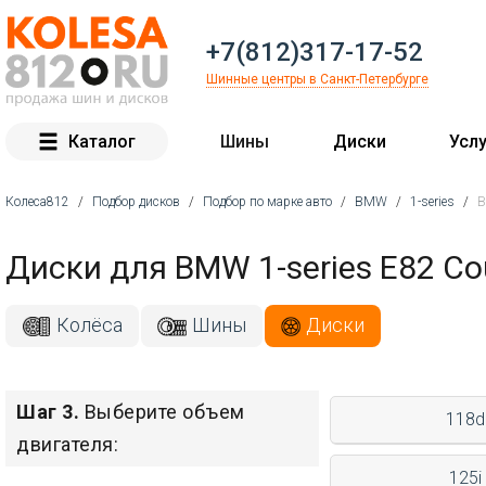
+7(812)317-17-52
Шинные центры в Санкт-Петербурге
Каталог
Шины
Диски
Услу
Колеса812
/
Подбор дисков
/
Подбор по марке авто
/
BMW
/
1-series
/
B
Вы здесь
Диски для BMW 1-series E82 C
Колёса
Шины
Диски
Шаг 3.
Выберите объем
118d
двигателя:
125i