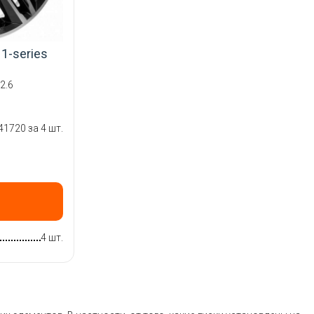
1-series
2.6
41720 за 4 шт.
4 шт.