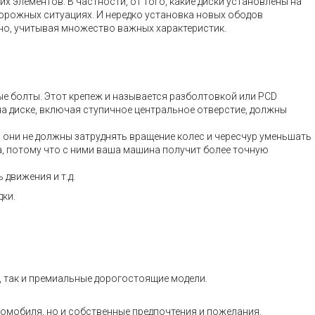
 элементов. В частности, от того, какие диски установлены на
дорожных ситуациях. И нередко установка новых ободов
нно, учитывая множество важных характеристик.
ые болты. Этот крепеж и называется разболтовкой или PCD
на диске, включая ступичное центральное отверстие, должны
– они не должны затруднять вращение колес и чересчур уменьшать
а, потому что с ними ваша машина получит более точную
движения и т.д.
дки.
, так и премиальные дорогостоящие модели.
томобиля, но и собственные предпочтения и пожелания.