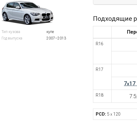
Подходящие р
Пер
Тип кузова
купе
Год выпуска
2007–2013
R16
R17
7
17
x
R18
7.5
PCD:
5
120
x