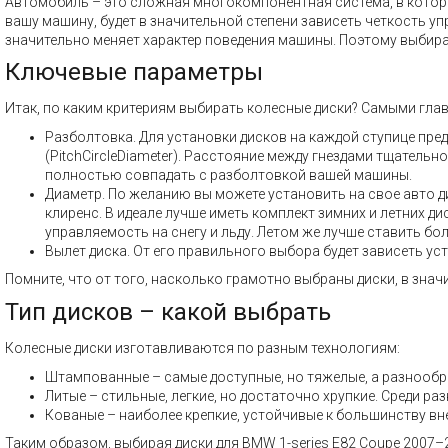
Автомобиль – это сложная многокомпонентная система, в которой
вашу машину, будет в значительной степени зависеть четкость у
значительно меняет характер поведения машины. Поэтому выбира
Ключевые параметры
Итак, по каким критериям выбирать колесные диски? Самыми гла
Разболтовка. Для установки дисков на каждой ступице пре
(PitchCircleDiameter). Расстояние между гнездами тщатель
полностью совпадать с разболтовкой вашей машины.
Диаметр. По желанию вы можете установить на свое авто ди
клиренс. В идеале лучше иметь комплект зимних и летних 
управляемость на снегу и льду. Летом же лучше ставить бол
Вылет диска. От его правильного выбора будет зависеть ус
Помните, что от того, насколько грамотно выбраны диски, в знач
Тип дисков – какой выбрать
Колесные диски изготавливаются по разным технологиям:
Штампованные – самые доступные, но тяжелые, а разнообр
Литые – стильные, легкие, но достаточно хрупкие. Среди 
Кованые – наиболее крепкие, устойчивые к большинству вн
Таким образом, выбирая диски для BMW 1-series E82 Coupe 2007–