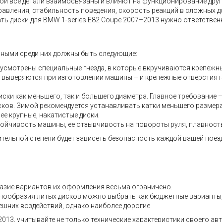
 все детали взаимосвязаны и влияют на функционирование других
правления, стабильность поведения, скорость реакций в сложных 
ть диски для BMW 1-series E82 Coupe 2007–2013 нужно ответстве
вными среди них должны быть следующие:
дусмотрены специальные гнезда, в которые вкручиваются крепежн
но выверяются при изготовлении машины – и крепежные отверстия 
ски как меньшего, так и большего диаметра. Главное требование 
дисков. Зимой рекомендуется устанавливать катки меньшего размер
ее крупные, накатистые диски.
тойчивость машины, ее отзывчивость на повороты руля, плавность 
ительной степени будет зависеть безопасность каждой вашей поез
азие вариантов их оформления весьма ограничено.
разнообразия литых дисков можно выбрать как бюджетные варианты
ешних воздействий, однако наиболее дорогие.
2013, учитывайте не только технические характеристики своего ав