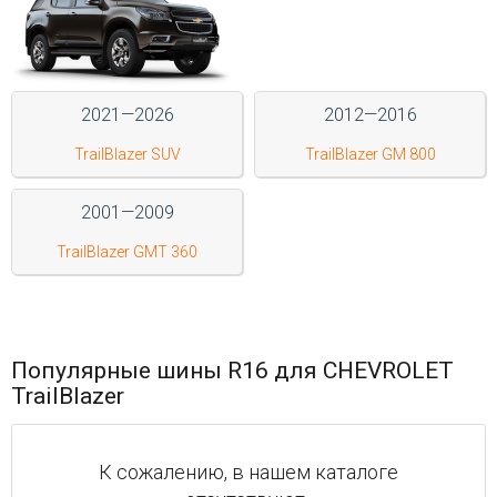
Войти на сайт
+7(812)317-
2021—2026
2012—2016
17-
TrailBlazer SUV
TrailBlazer GM 800
52
Пн-
2001—2009
Пт:
C
TrailBlazer GMT 360
9:00
до
21:00
Сб-
Вс:
Популярные шины R16 для CHEVROLET
C
TrailBlazer
9:00
до
21:00
К сожалению, в нашем каталоге