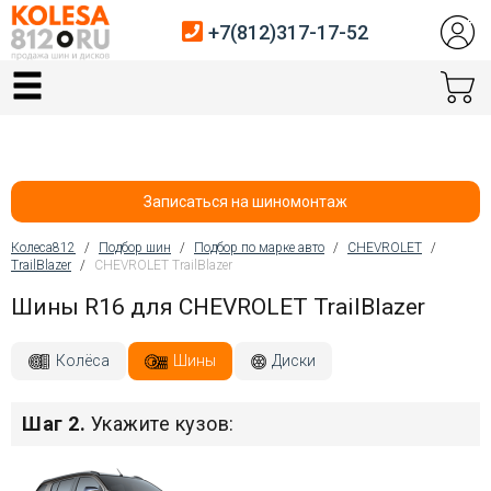
+7(812)317-17-52
Главная
Шины
Диски
Записаться на шиномонтаж
Автосервис
Колеса812
/
Подбор шин
/
Подбор по марке авто
/
CHEVROLET
/
TrailBlazer
/
CHEVROLET TrailBlazer
Вы здесь
Датчики давления
Шины R16 для CHEVROLET TrailBlazer
Услуги шиномонтажа
Колёса
Шины
Диски
Хранение шин
Шаг 2.
Укажите кузов:
Покупателям
Контакты