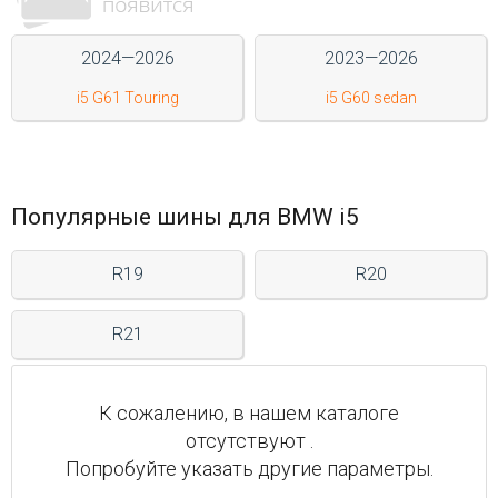
Войти на сайт
2024—2026
2023—2026
i5 G61 Touring
i5 G60 sedan
+7(812)317-
17-
52
Пн-
Популярные шины для BMW i5
Пт:
C
9:00
R19
R20
до
21:00
R21
Сб-
Вс:
C
9:00
К сожалению, в нашем каталоге
до
отсутствуют .
21:00
Попробуйте указать другие параметры.