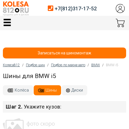
+7(812)317-17-52
Главная
Шины
Диски
Записаться на шиномонтаж
Автосервис
Колеса812
/
Подбор шин
/
Подбор по марке авто
/
BMW
/
BMW i5
Вы здесь
Шины для BMW i5
Датчики давления
Услуги шиномонтажа
Колёса
Шины
Диски
Хранение шин
Шаг 2.
Укажите кузов:
Покупателям
Контакты