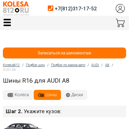
+7(812)317-17-52
Главная
Шины
Диски
Записаться на шиномонтаж
Автосервис
Колеса812
/
Подбор шин
/
Подбор по марке авто
/
AUDI
/
A8
/
AUDI A8
Вы здесь
Датчики давления
Шины R16 для AUDI A8
Услуги шиномонтажа
Колёса
Шины
Диски
Хранение шин
Шаг 2.
Укажите кузов:
Покупателям
Контакты