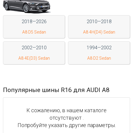
Войти на сайт
2018—2026
2010—2018
+7(812)317-
A8 D5 Sedan
A8 4H(D4) Sedan
17-
52
2002—2010
1994—2002
Пн-
A8 4E(D3) Sedan
A8 D2 Sedan
Пт:
C
9:00
до
21:00
Популярные шины R16 для AUDI A8
Сб-
Вс:
C
9:00
К сожалению, в нашем каталоге
до
отсутствуют .
21:00
Попробуйте указать другие параметры.