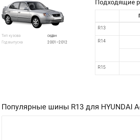
Подходящие 
R13
Тип кузова
седан
R14
Год выпуска
2001–2012
R15
Популярные шины R13 для HYUNDAI Ac