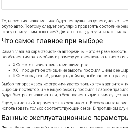
То, насколько ваша машина будет послушна на дороге, насколько 
обуто авто. Поэтому следует регулярно проверять состояние рез
станут наилучшим решением? Для этого следует учитывать ряд в
Что самое главное при выборе
Самая главная характеристика авторезины – это ее размерност
особенностям автомобиля и размеру установленных на него диск
XXX – это ширина шины в миллиметрах;
XX – процентное отношение высоты профиля шины к ее шир
RXX – посадочный диаметр в дюймах, выбирается по размер
Выбор типоразмеров не ограничивается только тем вариантом, 
широкий протектор, и меньшую высоту профиля. Главное правило 
будут быстрее изнашиваться, а безопасность движения существе
Еще один важный параметр – это сезонность. Всесезонные вариа
использовать только соответствующий сезон. В противном случа
Важные эксплуатационные параметр