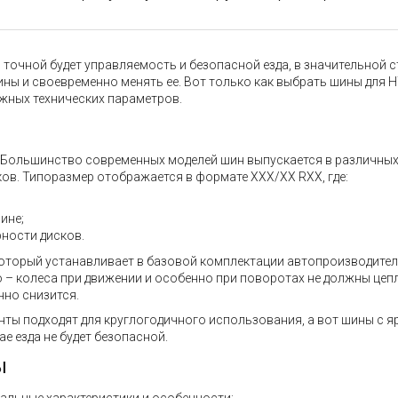
точной будет управляемость и безопасной езда, в значительной с
ины и своевременно менять ее. Вот только как выбрать шины для 
ажных технических параметров.
ь. Большинство современных моделей шин выпускается в различны
ов. Типоразмер отображается в формате XXX/XX RXX, где:
ине;
ности дисков.
который устанавливает в базовой комплектации автопроизводител
– колеса при движении и особенно при поворотах не должны цепл
нно снизится.
нты подходят для круглогодичного использования, а вот шины с 
е езда не будет безопасной.
ы