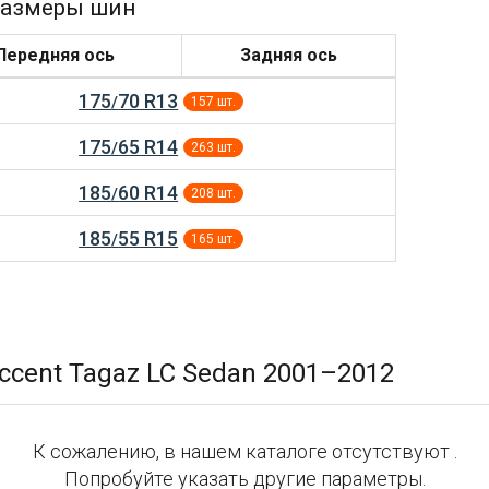
размеры шин
Передняя ось
Задняя ось
175
70 R13
/
157 шт.
175
65 R14
/
263 шт.
185
60 R14
/
208 шт.
185
55 R15
/
165 шт.
cent Tagaz LC Sedan 2001–2012
К сожалению, в нашем каталоге отсутствуют .
Попробуйте указать другие параметры.