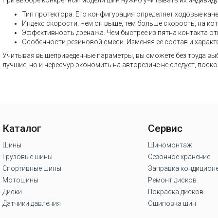
При выборе конкретной модели шин нужно учитывать их индивиду
Тип протектора. Его конфигурация определяет ходовые каче
Индекс скорости. Чем он выше, тем больше скорость, на ко
Эффективность дренажа. Чем быстрее из пятна контакта от
Особенности резиновой смеси. Изменяя ее состав и характ
Учитывая вышеприведенные параметры, вы сможете без труда выб
лучшие, но и чересчур экономить на авторезине не следует, поск
Каталог
Сервис
Шины
Шиномонтаж
Грузовые шины
Сезонное хранение
Спортивные шины
Заправка кондицион
Мотошины
Ремонт дисков
Диски
Покраска дисков
Датчики давления
Ошиповка шин