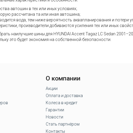
альные характеристики и особенности:
ства автошин в тех или иных условиях;
торую рассчитана та или иная автошина;
водится вода, тем ниже вероятность аквапланирования и потери у
еристики, производители добиваются усиления тех или иных свойст
рать наилучшие шины для HYUNDAI Accent Tagaz LC Sedan 2001–201
ольку это будет экономия на собственной безопасности.
О компании
Акции
Оплата и доставка
еров
Колеса в кредит
Гарантии
Новости
Стать партнёром
Контакты