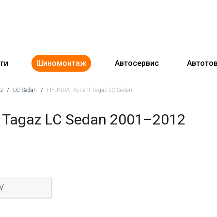
ги
Шиномонтаж
Автосервис
Автото
az
/
LC Sedan
/
HYUNDAI Accent Tagaz LC Sedan
 Tagaz LC Sedan 2001–2012
6V