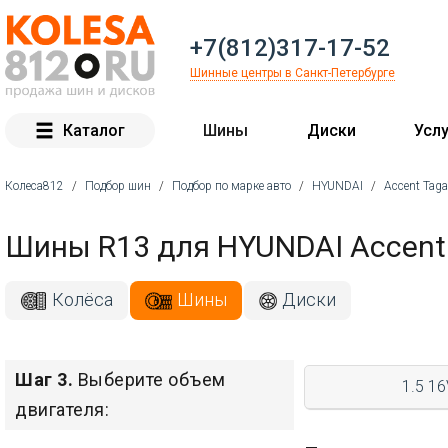
+7(812)317-17-52
Шинные центры в Санкт-Петербурге
Каталог
Шины
Диски
Услу
Колеса812
/
Подбор шин
/
Подбор по марке авто
/
HYUNDAI
/
Accent Tag
Вы здесь
Шины R13 для HYUNDAI Accent
Колёса
Шины
Диски
Шаг 3.
Выберите объем
1.5 1
двигателя: