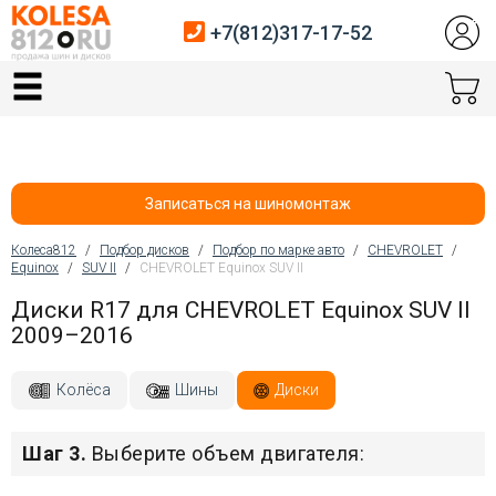
+7(812)317-17-52
Главная
Шины
Диски
Записаться на шиномонтаж
Автосервис
Колеса812
/
Подбор дисков
/
Подбор по марке авто
/
CHEVROLET
/
Equinox
/
SUV II
/
CHEVROLET Equinox SUV II
Вы здесь
Датчики давления
Диски R17 для CHEVROLET Equinox SUV II
2009–2016
Услуги шиномонтажа
Хранение шин
Колёса
Шины
Диски
Покупателям
Шаг 3.
Выберите объем двигателя:
Контакты