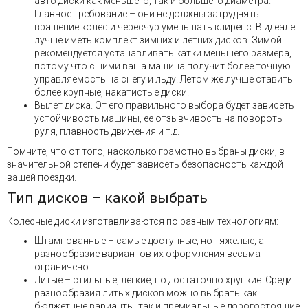
авто диски как меньшего, так и большего диаметра.
Главное требование – они не должны затруднять
вращение колес и чересчур уменьшать клиренс. В идеале
лучше иметь комплект зимних и летних дисков. Зимой
рекомендуется устанавливать катки меньшего размера,
потому что с ними ваша машина получит более точную
управляемость на снегу и льду. Летом же лучше ставить
более крупные, накатистые диски.
Вылет диска. От его правильного выбора будет зависеть
устойчивость машины, ее отзывчивость на повороты
руля, плавность движения и т.д.
Помните, что от того, насколько грамотно выбраны диски, в
значительной степени будет зависеть безопасность каждой
вашей поездки.
Тип дисков – какой выбрать
Колесные диски изготавливаются по разным технологиям:
Штампованные – самые доступные, но тяжелые, а
разнообразие вариантов их оформления весьма
ограничено.
Литые – стильные, легкие, но достаточно хрупкие. Среди
разнообразия литых дисков можно выбрать как
бюджетные варианты, так и премиальные дорогостоящие