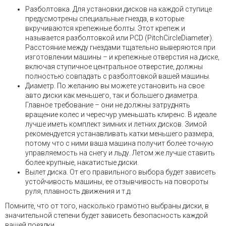
Разболтовка. Для установки дисков на каждой ступице
предусмотрены специальные гнезда, в которые
вкручиваются крепежные болты. Этот крепеж и
называется разболтовкой или PCD (PitchCircleDiameter).
Расстояние между гнездами тщательно выверяются при
изготовлении машины – и крепежные отверстия на диске,
включая ступичное центральное отверстие, должны
полностью совпадать с разболтовкой вашей машины.
Диаметр. По желанию вы можете установить на свое
авто диски как меньшего, так и большего диаметра.
Главное требование – они не должны затруднять
вращение колес и чересчур уменьшать клиренс. В идеале
лучше иметь комплект зимних и летних дисков. Зимой
рекомендуется устанавливать катки меньшего размера,
потому что с ними ваша машина получит более точную
управляемость на снегу и льду. Летом же лучше ставить
более крупные, накатистые диски.
Вылет диска. От его правильного выбора будет зависеть
устойчивость машины, ее отзывчивость на повороты
руля, плавность движения и т.д.
Помните, что от того, насколько грамотно выбраны диски, в
значительной степени будет зависеть безопасность каждой
вашей поездки.