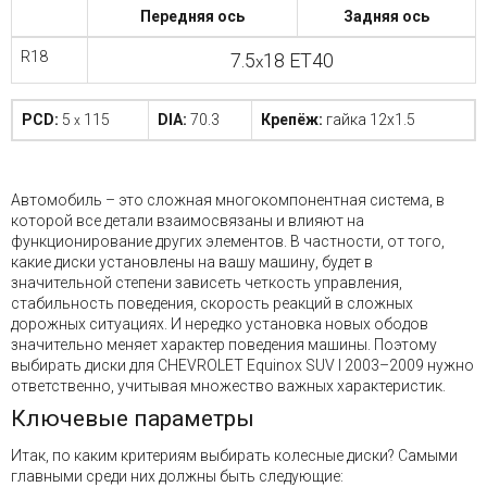
Передняя ось
Задняя ось
Войти на сайт
R18
7.5
18 ET40
x
+7(812)317-
PCD:
5
115
DIA:
70.3
Крепёж:
гайка 12x1.5
x
17-
52
Автомобиль – это сложная многокомпонентная система, в
Пн-
которой все детали взаимосвязаны и влияют на
Пт:
функционирование других элементов. В частности, от того,
C
какие диски установлены на вашу машину, будет в
9:00
значительной степени зависеть четкость управления,
до
стабильность поведения, скорость реакций в сложных
21:00
дорожных ситуациях. И нередко установка новых ободов
Сб-
значительно меняет характер поведения машины. Поэтому
Вс:
выбирать диски для CHEVROLET Equinox SUV I 2003–2009 нужно
C
ответственно, учитывая множество важных характеристик.
9:00
до
Ключевые параметры
21:00
Итак, по каким критериям выбирать колесные диски? Самыми
главными среди них должны быть следующие: