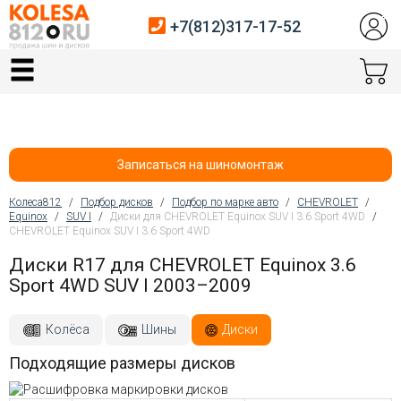
+7(812)317-17-52
Главная
Шины
Диски
Записаться на шиномонтаж
Автосервис
Колеса812
/
Подбор дисков
/
Подбор по марке авто
/
CHEVROLET
/
Equinox
/
SUV I
/
Диски для CHEVROLET Equinox SUV I 3.6 Sport 4WD
/
Вы здесь
CHEVROLET Equinox SUV I 3.6 Sport 4WD
Датчики давления
Диски R17 для CHEVROLET Equinox 3.6
Услуги шиномонтажа
Sport 4WD SUV I 2003–2009
Хранение шин
Колёса
Шины
Диски
Покупателям
Подходящие размеры дисков
Контакты