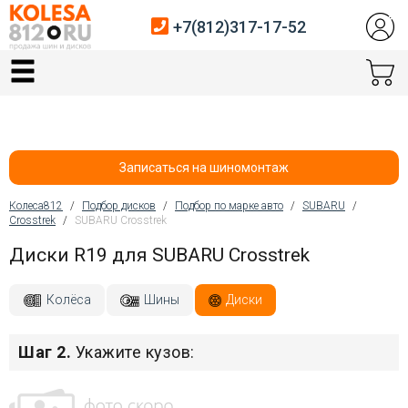
+7(812)317-17-52
Главная
Шины
Диски
Записаться на шиномонтаж
Автосервис
Колеса812
/
Подбор дисков
/
Подбор по марке авто
/
SUBARU
/
Crosstrek
/
SUBARU Crosstrek
Вы здесь
Датчики давления
Диски R19 для SUBARU Crosstrek
Услуги шиномонтажа
Колёса
Шины
Диски
Хранение шин
Шаг 2.
Укажите кузов:
Покупателям
Контакты