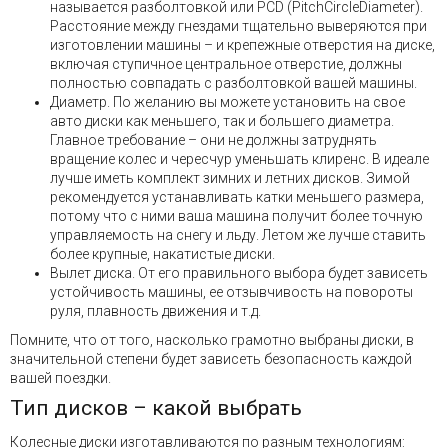
называется разболтовкой или PCD (PitchCircleDiameter).
Расстояние между гнездами тщательно выверяются при
изготовлении машины – и крепежные отверстия на диске,
включая ступичное центральное отверстие, должны
полностью совпадать с разболтовкой вашей машины.
Диаметр. По желанию вы можете установить на свое
авто диски как меньшего, так и большего диаметра.
Главное требование – они не должны затруднять
вращение колес и чересчур уменьшать клиренс. В идеале
лучше иметь комплект зимних и летних дисков. Зимой
рекомендуется устанавливать катки меньшего размера,
потому что с ними ваша машина получит более точную
управляемость на снегу и льду. Летом же лучше ставить
более крупные, накатистые диски.
Вылет диска. От его правильного выбора будет зависеть
устойчивость машины, ее отзывчивость на повороты
руля, плавность движения и т.д.
Помните, что от того, насколько грамотно выбраны диски, в
значительной степени будет зависеть безопасность каждой
вашей поездки.
Тип дисков – какой выбрать
Колесные диски изготавливаются по разным технологиям: