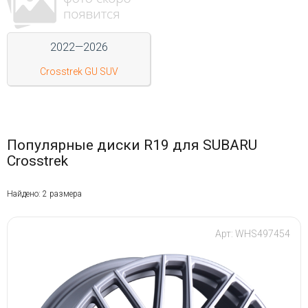
Войти на сайт
2022—2026
+7(812)317-
Crosstrek GU SUV
17-
52
Пн-
Пт:
Популярные диски R19 для SUBARU
C
Crosstrek
9:00
до
21:00
Найдено: 2 размера
Сб-
Вс:
C
Арт: WHS497454
9:00
до
21:00