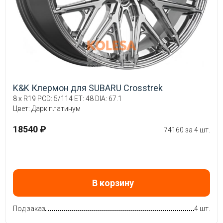
K&K Клермон для SUBARU Crosstrek
8 x R19 PCD: 5/114 ET: 48 DIA: 67.1
Цвет: Дарк платинум
18540 ₽
74160 за 4 шт.
В корзину
Под заказ
4 шт.