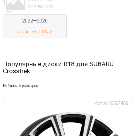
Войти на сайт
2022—2026
+7(812)317-
Crosstrek GU SUV
17-
52
Пн-
Пт:
Популярные диски R18 для SUBARU
C
Crosstrek
9:00
до
21:00
Найдено: 5 размеров
Сб-
Вс:
C
Арт: WHS527488
9:00
до
21:00