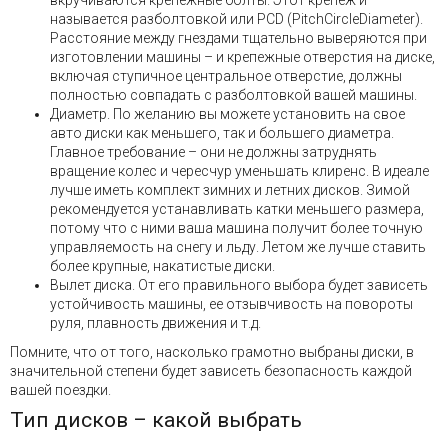
вкручиваются крепежные болты. Этот крепеж и
называется разболтовкой или PCD (PitchCircleDiameter).
Расстояние между гнездами тщательно выверяются при
изготовлении машины – и крепежные отверстия на диске,
включая ступичное центральное отверстие, должны
полностью совпадать с разболтовкой вашей машины.
Диаметр. По желанию вы можете установить на свое
авто диски как меньшего, так и большего диаметра.
Главное требование – они не должны затруднять
вращение колес и чересчур уменьшать клиренс. В идеале
лучше иметь комплект зимних и летних дисков. Зимой
рекомендуется устанавливать катки меньшего размера,
потому что с ними ваша машина получит более точную
управляемость на снегу и льду. Летом же лучше ставить
более крупные, накатистые диски.
Вылет диска. От его правильного выбора будет зависеть
устойчивость машины, ее отзывчивость на повороты
руля, плавность движения и т.д.
Помните, что от того, насколько грамотно выбраны диски, в
значительной степени будет зависеть безопасность каждой
вашей поездки.
Тип дисков – какой выбрать