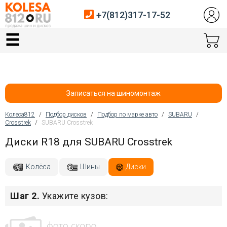
+7(812)317-17-52
Главная
Шины
Диски
Записаться на шиномонтаж
Автосервис
Колеса812
/
Подбор дисков
/
Подбор по марке авто
/
SUBARU
/
Crosstrek
/
SUBARU Crosstrek
Вы здесь
Датчики давления
Диски R18 для SUBARU Crosstrek
Услуги шиномонтажа
Колёса
Шины
Диски
Хранение шин
Шаг 2.
Укажите кузов:
Покупателям
Контакты