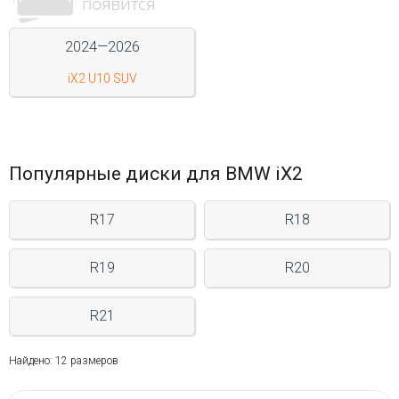
Войти на сайт
2024—2026
iX2 U10 SUV
+7(812)317-
17-
52
Пн-
Популярные диски для BMW iX2
Пт:
C
9:00
R17
R18
до
21:00
R19
R20
Сб-
Вс:
C
R21
9:00
до
21:00
Найдено: 12 размеров