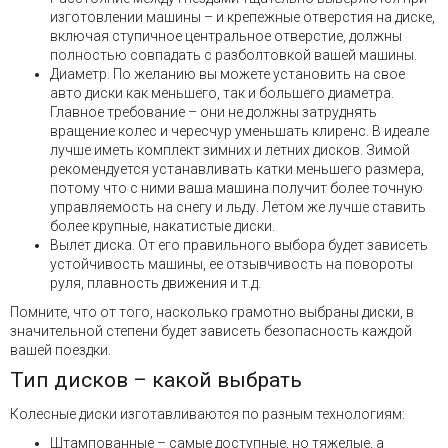
изготовлении машины – и крепежные отверстия на диске,
включая ступичное центральное отверстие, должны
полностью совпадать с разболтовкой вашей машины.
Диаметр. По желанию вы можете установить на свое
авто диски как меньшего, так и большего диаметра.
Главное требование – они не должны затруднять
вращение колес и чересчур уменьшать клиренс. В идеале
лучше иметь комплект зимних и летних дисков. Зимой
рекомендуется устанавливать катки меньшего размера,
потому что с ними ваша машина получит более точную
управляемость на снегу и льду. Летом же лучше ставить
более крупные, накатистые диски.
Вылет диска. От его правильного выбора будет зависеть
устойчивость машины, ее отзывчивость на повороты
руля, плавность движения и т.д.
Помните, что от того, насколько грамотно выбраны диски, в
значительной степени будет зависеть безопасность каждой
вашей поездки.
Тип дисков – какой выбрать
Колесные диски изготавливаются по разным технологиям:
Штампованные – самые доступные, но тяжелые, а