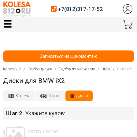
+7(812)317-17-52
Главная
Шины
Диски
Записаться на шиномонтаж
Автосервис
Колеса812
/
Подбор дисков
/
Подбор по марке авто
/
BMW
/
BMW iX2
Вы здесь
Диски для BMW iX2
Датчики давления
Услуги шиномонтажа
Колёса
Шины
Диски
Хранение шин
Шаг 2.
Укажите кузов:
Покупателям
Контакты