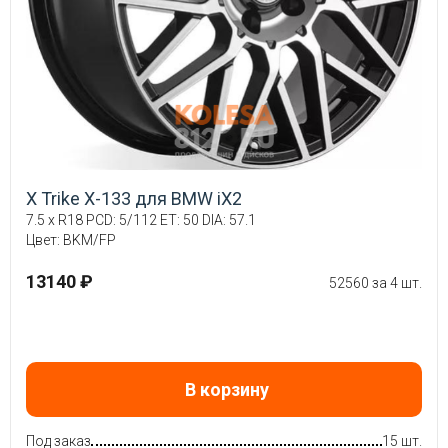
X Trike X-133 для BMW iX2
7.5 x R18 PCD: 5/112 ET: 50 DIA: 57.1
Цвет: BKM/FP
13140 ₽
52560 за 4 шт.
В корзину
Под заказ
15 шт.