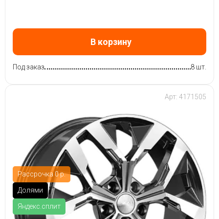
В корзину
Под заказ
8 шт.
Арт: 4171505
Рассрочка 0 р.
Долями
Яндекс.сплит