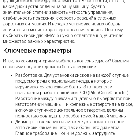
функционирование других элементов. В частности, от того,
какие диски установлены на вашу машину, будет в
значительной степени зависеть четкость управления,
стабильность поведения, скорость реакций в сложных
дорожных ситуациях. И нередко установка новых ободов
значительно меняет характер поведения машины. Поэтому
выбирать диски для BMW i5 нужно ответственно, учитывая
множество важных характеристик.
Ключевые параметры
Итак, по каким критериям выбирать колесные диски? Самыми
главными среди них должны быть следующие:
Разболтовка. Для установки дисков на каждой ступице
предусмотрены специальные гнезда, в которые
вкручиваются крепежные болты. Этот крепеж и
называется разболтовкой или PCD (PitchCircleDiameter).
Расстояние между гнездами тщательно выверяются при
изготовлении машины – и крепежные отверстия на диске,
включая ступичное центральное отверстие, должны
полностью совпадать с разболтовкой вашей машины.
Диаметр. По желанию вы можете установить на свое
авто диски как меньшего, так и большего диаметра.
Главное требование – они не должны затруднять