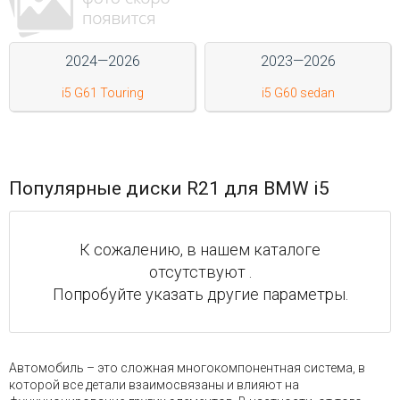
Войти на сайт
2024—2026
2023—2026
+7(812)317-
i5 G61 Touring
i5 G60 sedan
17-
52
Пн-
Пт:
Популярные диски R21 для BMW i5
C
9:00
до
К сожалению, в нашем каталоге
21:00
Сб-
отсутствуют .
Вс:
Попробуйте указать другие параметры.
C
9:00
до
21:00
Автомобиль – это сложная многокомпонентная система, в
которой все детали взаимосвязаны и влияют на