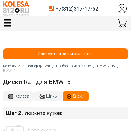
+7(812)317-17-52
Главная
Шины
Диски
Записаться на шиномонтаж
Автосервис
Колеса812
/
Подбор дисков
/
Подбор по марке авто
/
BMW
/
i5
/
BMW i5
Вы здесь
Датчики давления
Диски R21 для BMW i5
Услуги шиномонтажа
Колёса
Шины
Диски
Хранение шин
Шаг 2.
Укажите кузов:
Покупателям
Контакты