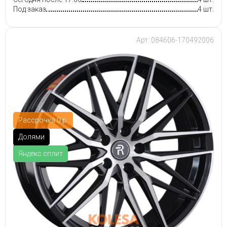
Под заказ
4 шт.
Арт: 084606-170492006
Рассрочка 0 р.
Долями
Яндекс.сплит