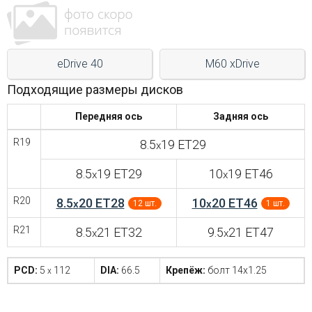
Войти на сайт
+7(812)317-
eDrive 40
M60 xDrive
17-
Подходящие размеры дисков
52
Передняя ось
Задняя ось
Пн-
R19
8.5
19 ET29
Пт:
x
C
9:00
8.5
19 ET29
10
19 ET46
x
x
до
21:00
R20
8.5
20 ET28
10
20 ET46
x
x
12 шт.
1 шт.
Сб-
Вс:
R21
8.5
21 ET32
9.5
21 ET47
x
x
C
9:00
до
PCD:
5
112
DIA:
66.5
Крепёж:
болт 14x1.25
x
21:00