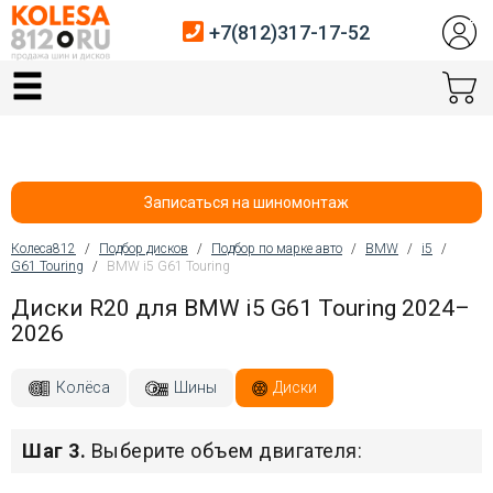
+7(812)317-17-52
Главная
Шины
Диски
Записаться на шиномонтаж
Автосервис
Колеса812
/
Подбор дисков
/
Подбор по марке авто
/
BMW
/
i5
/
G61 Touring
/
BMW i5 G61 Touring
Вы здесь
Датчики давления
Диски R20 для BMW i5 G61 Touring 2024–
2026
Услуги шиномонтажа
Хранение шин
Колёса
Шины
Диски
Покупателям
Шаг 3.
Выберите объем двигателя:
Контакты