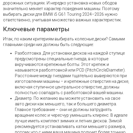
дорожных ситуациях. И нередко установка новых ободов
значительно меняет характер поведения машины. Поэтому
выбирать диски для BMW i5 G61 Touring 2024–2026 нужно
ответственно, учитывая множество важных характеристик.
Ключевые параметры
Итак, по каким критериям выбирать колесные диски? Самыми
главными среди них должны быть следующие:
Разболтовка. Для установки дисков на каждой ступице
предусмотрены специальные гнезда, в которые
вкручиваются крепежные болты. Этот крепеж и
называется разболтовкой или PCD (PitchCircleDiameter).
Расстояние между гнездами тщательно выверяются при
изготовлении машины – и крепежные отверстия на диске,
включая ступичное центральное отверстие, должны
полностью совпадать с разболтовкой вашей машины.
Диаметр. По желанию вы можете установить на свое
авто диски как меньшего, так и большего диаметра.
Главное требование – они не должны затруднять
вращение колес и чересчур уменьшать клиренс. В идеале
лучше иметь комплект зимних и летних дисков. Зимой
рекомендуется устанавливать катки меньшего размера,
потому что с ними ваша машина получит более точную