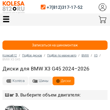
+7(812)317-17-52
Главная
Шины
Диски
Записаться на шиномонтаж
Автосервис
Колеса812
/
Подбор дисков
/
Подбор по марке авто
/
BMW
/
X3
/
BMW X3 G45
Вы здесь
Датчики давления
Диски для BMW X3 G45 2024–2026
Услуги шиномонтажа
Колёса
Шины
Диски
Хранение шин
Шаг 3.
Выберите объем двигателя:
Покупателям
Контакты