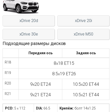
Войти на сайт
xDrive 20d
xDrive 20i
+7(812)317-
17-
xDrive 30e
xDrive M50
52
Подходящие размеры дисков
Пн-
Пт:
Передняя ось
Задняя ось
C
9:00
R18
8
18 ET15
x
до
21:00
R19
8.5
19 ET26
x
Сб-
Вс:
R20
9
20 ET24
10.5
20 ET44
x
x
C
9:00
R21
9
21 ET24
10.5
21 ET44
до
x
x
21:00
PCD:
5
112
DIA:
66.5
Крепёж:
болт 14x1.25
x