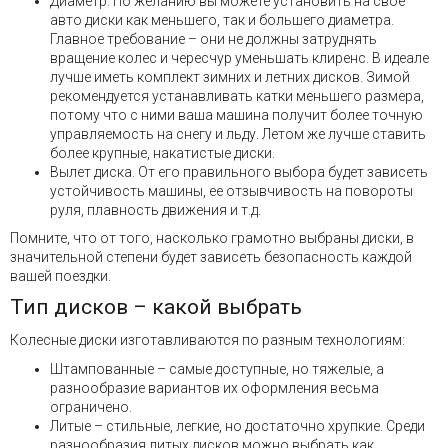
Диаметр. По желанию вы можете установить на свое
авто диски как меньшего, так и большего диаметра.
Главное требование – они не должны затруднять
вращение колес и чересчур уменьшать клиренс. В идеале
лучше иметь комплект зимних и летних дисков. Зимой
рекомендуется устанавливать катки меньшего размера,
потому что с ними ваша машина получит более точную
управляемость на снегу и льду. Летом же лучше ставить
более крупные, накатистые диски.
Вылет диска. От его правильного выбора будет зависеть
устойчивость машины, ее отзывчивость на повороты
руля, плавность движения и т.д.
Помните, что от того, насколько грамотно выбраны диски, в
значительной степени будет зависеть безопасность каждой
вашей поездки.
Тип дисков – какой выбрать
Колесные диски изготавливаются по разным технологиям:
Штампованные – самые доступные, но тяжелые, а
разнообразие вариантов их оформления весьма
ограничено.
Литые – стильные, легкие, но достаточно хрупкие. Среди
разнообразия литых дисков можно выбрать как