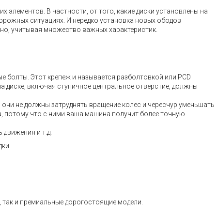
 элементов. В частности, от того, какие диски установлены на
дорожных ситуациях. И нередко установка новых ободов
нно, учитывая множество важных характеристик.
ые болты. Этот крепеж и называется разболтовкой или PCD
на диске, включая ступичное центральное отверстие, должны
– они не должны затруднять вращение колес и чересчур уменьшать
а, потому что с ними ваша машина получит более точную
движения и т.д.
дки.
, так и премиальные дорогостоящие модели.