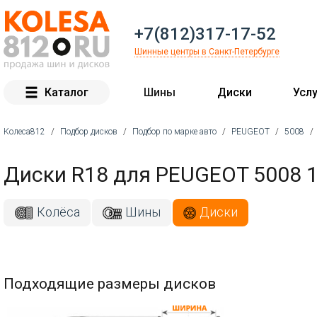
+7(812)317-17-52
Шинные центры в Санкт-Петербурге
Каталог
Шины
Диски
Услу
Колеса812
/
Подбор дисков
/
Подбор по марке авто
/
PEUGEOT
/
5008
/
Вы здесь
Диски R18 для PEUGEOT 5008 1.
Колёса
Шины
Диски
Подходящие размеры дисков