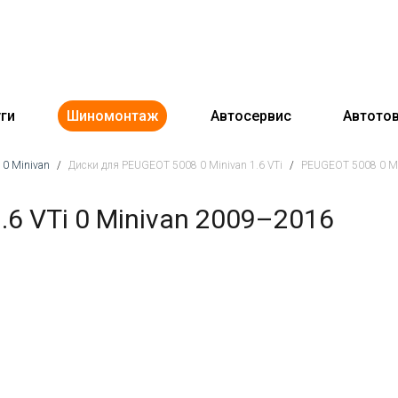
ги
Шиномонтаж
Автосервис
Автото
0 Minivan
/
Диски для PEUGEOT 5008 0 Minivan 1.6 VTi
/
PEUGEOT 5008 0 Min
6 VTi 0 Minivan 2009–2016