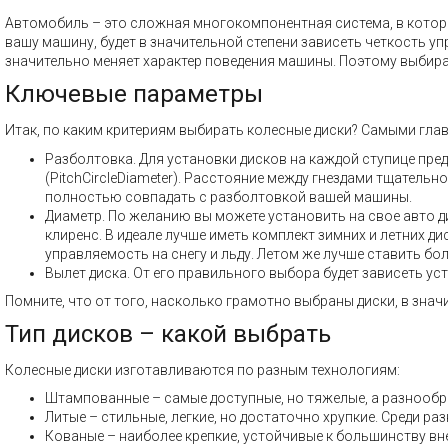
Автомобиль – это сложная многокомпонентная система, в которой
вашу машину, будет в значительной степени зависеть четкость у
значительно меняет характер поведения машины. Поэтому выбира
Ключевые параметры
Итак, по каким критериям выбирать колесные диски? Самыми гла
Разболтовка. Для установки дисков на каждой ступице пре
(PitchCircleDiameter). Расстояние между гнездами тщатель
полностью совпадать с разболтовкой вашей машины.
Диаметр. По желанию вы можете установить на свое авто ди
клиренс. В идеале лучше иметь комплект зимних и летних 
управляемость на снегу и льду. Летом же лучше ставить бол
Вылет диска. От его правильного выбора будет зависеть ус
Помните, что от того, насколько грамотно выбраны диски, в знач
Тип дисков – какой выбрать
Колесные диски изготавливаются по разным технологиям:
Штампованные – самые доступные, но тяжелые, а разнообр
Литые – стильные, легкие, но достаточно хрупкие. Среди 
Кованые – наиболее крепкие, устойчивые к большинству вн