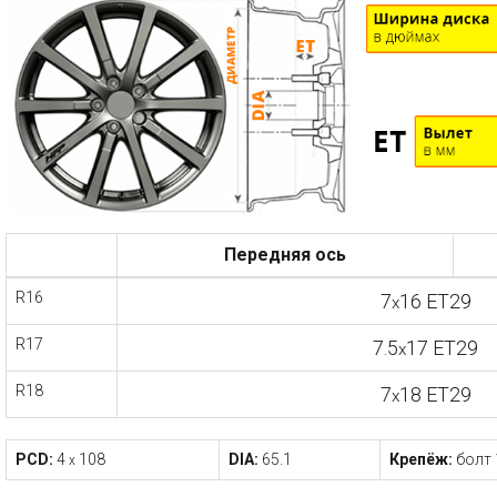
Передняя ось
R16
7
16 ET29
x
R17
7.5
17 ET29
x
R18
7
18 ET29
x
PCD:
4
108
DIA:
65.1
Крепёж:
болт 
x