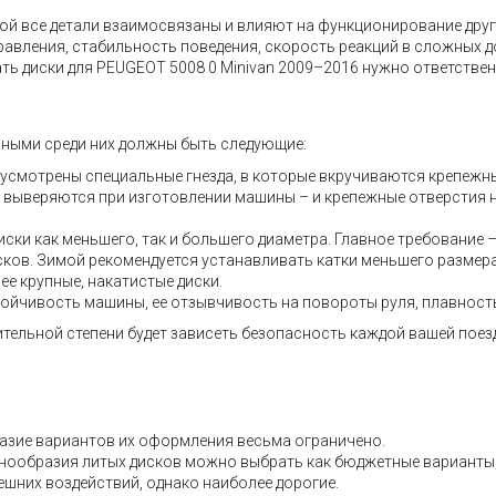
 все детали взаимосвязаны и влияют на функционирование других
правления, стабильность поведения, скорость реакций в сложных 
ть диски для PEUGEOT 5008 0 Minivan 2009–2016 нужно ответстве
вными среди них должны быть следующие:
дусмотрены специальные гнезда, в которые вкручиваются крепежн
но выверяются при изготовлении машины – и крепежные отверстия 
ски как меньшего, так и большего диаметра. Главное требование 
дисков. Зимой рекомендуется устанавливать катки меньшего размер
ее крупные, накатистые диски.
тойчивость машины, ее отзывчивость на повороты руля, плавность 
ительной степени будет зависеть безопасность каждой вашей поез
азие вариантов их оформления весьма ограничено.
разнообразия литых дисков можно выбрать как бюджетные варианты
ешних воздействий, однако наиболее дорогие.